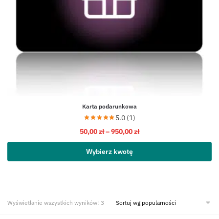
Karta podarunkowa
5.0 (1)
50,00
zł
–
950,00
zł
Wybierz kwotę
Wyświetlanie wszystkich wyników: 3