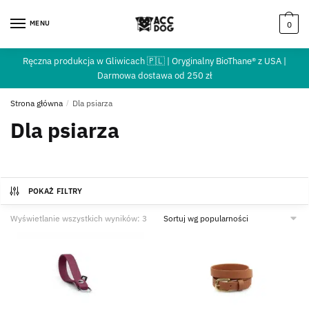
MENU
0
Ręczna produkcja w Gliwicach 🇵🇱 | Oryginalny BioThane® z USA |
Darmowa dostawa od 250 zł
Strona główna
/
Dla psiarza
Dla psiarza
POKAŻ FILTRY
Wyświetlanie wszystkich wyników: 3