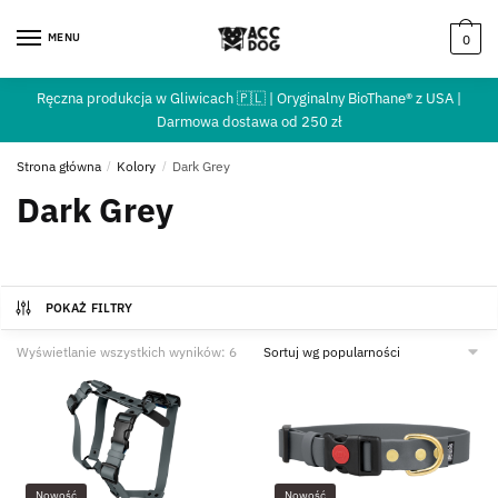
MENU
0
Ręczna produkcja w Gliwicach 🇵🇱 | Oryginalny BioThane® z USA |
Darmowa dostawa od 250 zł
Strona główna
/
Kolory
/
Dark Grey
Dark Grey
POKAŻ FILTRY
Wyświetlanie wszystkich wyników: 6
Nowość
Nowość