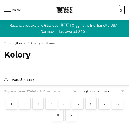
MENU
0
Ręczna produkcja w Gliwicach 🇵🇱 | Oryginalny BioThane® z USA |
Darmowa dostawa od 250 zł
Strona główna
/
Kolory
/
Strona 3
Kolory
POKAŻ FILTRY
Wyświetlanie 37–54 z 154 wyników
1
2
3
4
5
6
7
8
9