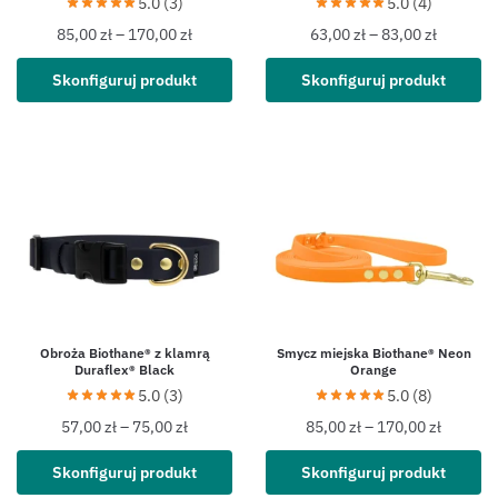
5.0 (3)
5.0 (4)
85,00
zł
–
170,00
zł
63,00
zł
–
83,00
zł
Skonfiguruj produkt
Skonfiguruj produkt
Obroża Biothane® z klamrą
Smycz miejska Biothane® Neon
Duraflex® Black
Orange
5.0 (3)
5.0 (8)
57,00
zł
–
75,00
zł
85,00
zł
–
170,00
zł
Skonfiguruj produkt
Skonfiguruj produkt