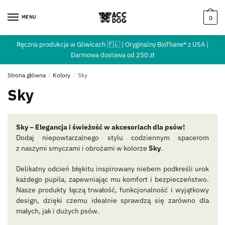
MENU
0
Ręczna produkcja w Gliwicach 🇵🇱 | Oryginalny BioThane® z USA |
Darmowa dostawa od 250 zł
Strona główna
/
Kolory
/
Sky
Sky
Sky – Elegancja i świeżość w akcesoriach dla psów!
Dodaj niepowtarzalnego stylu codziennym spacerom
z naszymi smyczami i obrożami w kolorze
Sky
.
Delikatny odcień błękitu inspirowany niebem podkreśli urok
każdego pupila, zapewniając mu komfort i bezpieczeństwo.
Nasze produkty łączą trwałość, funkcjonalność i wyjątkowy
design, dzięki czemu idealnie sprawdzą się zarówno dla
małych, jak i dużych psów.