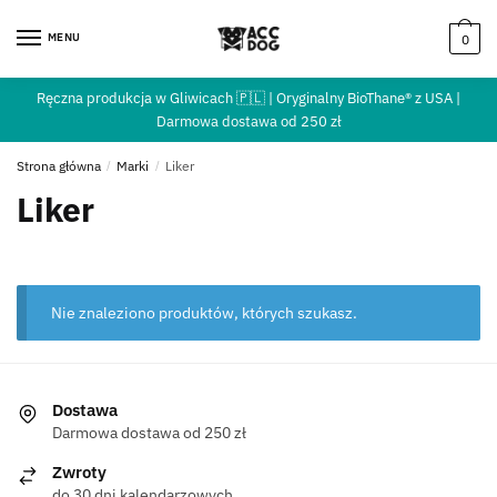
MENU
0
Ręczna produkcja w Gliwicach 🇵🇱 | Oryginalny BioThane® z USA |
Darmowa dostawa od 250 zł
Strona główna
/
Marki
/
Liker
Liker
Nie znaleziono produktów, których szukasz.
Dostawa
Darmowa dostawa od 250 zł
Zwroty
do 30 dni kalendarzowych