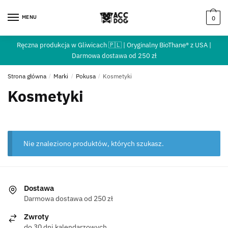
MENU
0
Ręczna produkcja w Gliwicach 🇵🇱 | Oryginalny BioThane® z USA |
Darmowa dostawa od 250 zł
Strona główna
/
Marki
/
Pokusa
/
Kosmetyki
Kosmetyki
Nie znaleziono produktów, których szukasz.
Dostawa
Darmowa dostawa od 250 zł
Zwroty
do 30 dni kalendarzowych