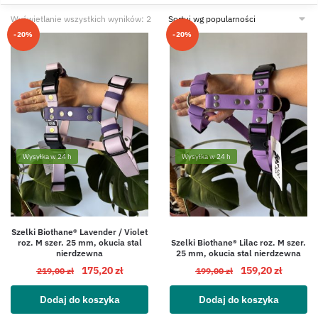
Wyświetlanie wszystkich wyników: 2
-20%
-20%
Wysyłka w 24 h
Wysyłka w 24 h
Szelki Biothane® Lavender / Violet
roz. M szer. 25 mm, okucia stal
Szelki Biothane® Lilac roz. M szer.
nierdzewna
25 mm, okucia stal nierdzewna
175,20
zł
159,20
zł
219,00
zł
199,00
zł
Dodaj do koszyka
Dodaj do koszyka