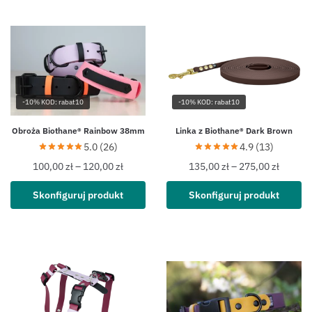
-10% KOD: rabat10
-10% KOD: rabat10
Obroża Biothane® Rainbow 38mm
Linka z Biothane® Dark Brown
5.0 (26)
4.9 (13)
100,00
zł
–
120,00
zł
135,00
zł
–
275,00
zł
Skonfiguruj produkt
Skonfiguruj produkt