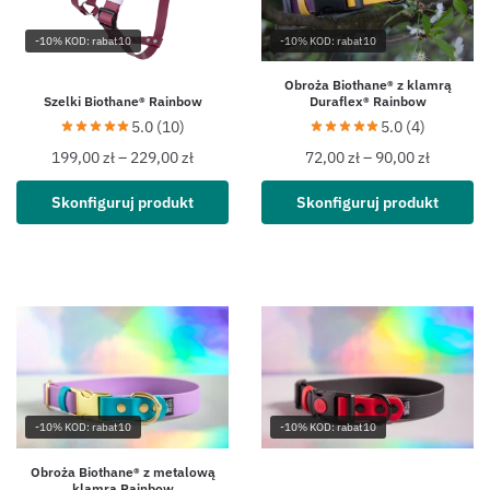
-10% KOD: rabat10
-10% KOD: rabat10
Obroża Biothane® z klamrą
Szelki Biothane® Rainbow
Duraflex® Rainbow
5.0 (10)
5.0 (4)
199,00
zł
–
229,00
zł
72,00
zł
–
90,00
zł
Skonfiguruj produkt
Skonfiguruj produkt
-10% KOD: rabat10
-10% KOD: rabat10
Obroża Biothane® z metalową
klamrą Rainbow