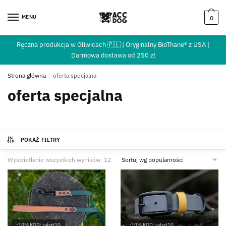
MENU
0
Ręczna produkcja w Gliwicach 🇵🇱 | Oryginalny BioThane® z USA |
Darmowa dostawa od 250 zł
Strona główna
/
oferta specjalna
oferta specjalna
POKAŻ FILTRY
Wyświetlanie wszystkich wyników: 12
-10% KOD: rabat10
-10% KOD: rabat10