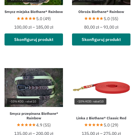
Smycz miejska Biothane® Rainbow
Obroża Biothane® Rainbow
5.0 (49)
5.0 (55)
100,00
zł
–
185,00
zł
80,00
zł
–
93,00
zł
Skonfiguruj produkt
Skonfiguruj produkt
-10% KOD: rabat10
-10% KOD: rabat10
Smycz przepinana Biothane®
Rainbow
Linka z Biothane® Classic Red
4.9 (55)
5.0 (29)
135,00
zł
–
200,00
zł
135,00
zł
–
275,00
zł