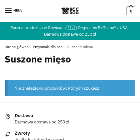
MENU
0
Ręczna produkcja w Gliwicach 🇵🇱 | Oryginalny BioThane® z USA |
Darmowa dostawa od 250 zł
Strona główna
/
Przysmaki dla psa
/
Suszone mięso
Suszone mięso
Nie znaleziono produktów, których szukasz.
Dostawa
Darmowa dostawa od 250 zł
Zwroty
do 30 dni kalendarzowych