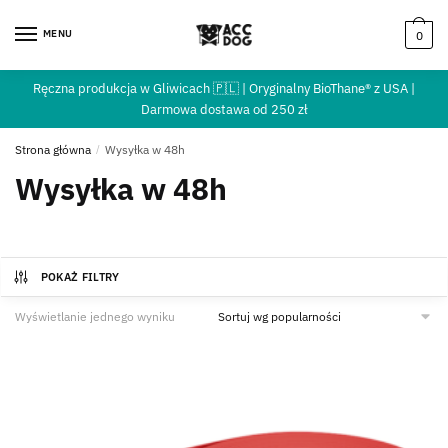
MENU
0
Ręczna produkcja w Gliwicach 🇵🇱 | Oryginalny BioThane® z USA |
Darmowa dostawa od 250 zł
Strona główna
/
Wysyłka w 48h
Wysyłka w 48h
POKAŻ FILTRY
Wyświetlanie jednego wyniku