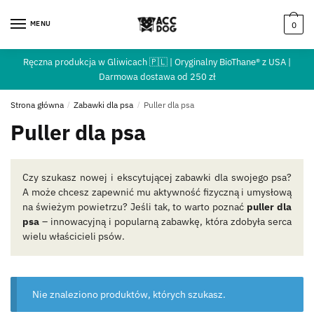
MENU
0
Ręczna produkcja w Gliwicach 🇵🇱 | Oryginalny BioThane® z USA |
Darmowa dostawa od 250 zł
Strona główna
/
Zabawki dla psa
/
Puller dla psa
Puller dla psa
Czy szukasz nowej i ekscytującej zabawki dla swojego psa?
A może chcesz zapewnić mu aktywność fizyczną i umysłową
na świeżym powietrzu? Jeśli tak, to warto poznać
puller dla
psa
– innowacyjną i popularną zabawkę, która zdobyła serca
wielu właścicieli psów.
Nie znaleziono produktów, których szukasz.