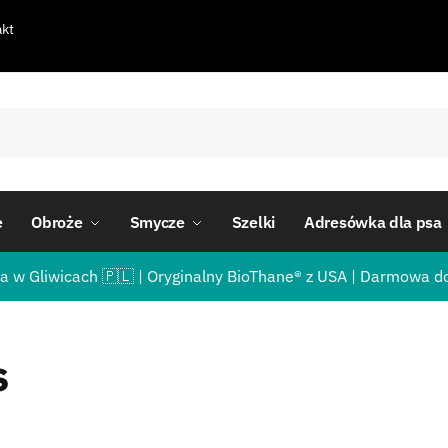
kt
e
Obroże
Smycze
Szelki
Adresówka dla psa
a w Gliwicach 🇵🇱 | Oryginalny BioThane® z USA | Darmowa d
s