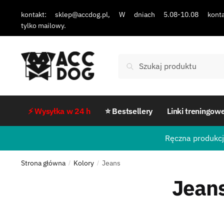
kontakt: sklep@accdog.pl, W dniach 5.08-10.08 konta
tylko mailowy.
Szukaj
⚡ Wysyłka w 24 h
⭐ Bestsellery
Linki treningow
Ręczna produkcj
Strona główna
Kolory
Jeans
/
/
Jean