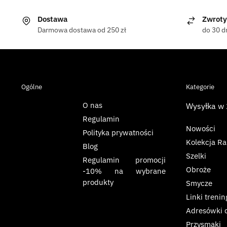
Dostawa
Zwroty
Darmowa dostawa od 250 zł
do 30 d
Ogólne
Kategorie
O nas
Wysyłka w
Regulamin
Nowości
Polityka prywatności
Kolekcja R
Blog
Szelki
Regulamin promocji
Obroże
-10% na wybrane
produkty
Smycze
Linki treni
Adresówki d
Przysmaki