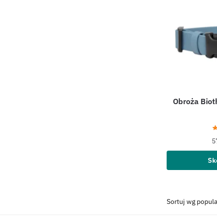
Obroża Biot
5
Sk