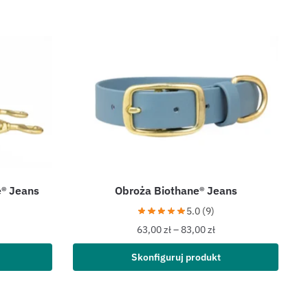
® Jeans
Obroża Biothane® Jeans
5.0 (9)
63,00
zł
–
83,00
zł
Skonfiguruj produkt