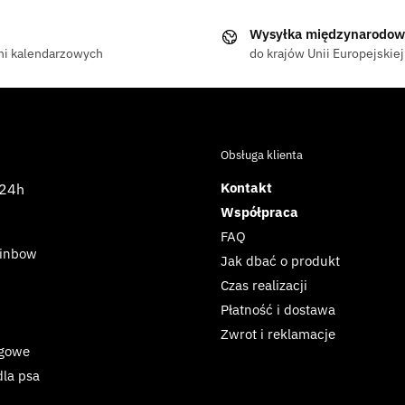
Wysyłka międzynarodow
ni kalendarzowych
do krajów Unii Europejskiej
Obsługa klienta
Kontakt
 24h
Współpraca
FAQ
ainbow
Jak dbać o produkt
Czas realizacji
Płatność i dostawa
Zwrot i reklamacje
ngowe
la psa