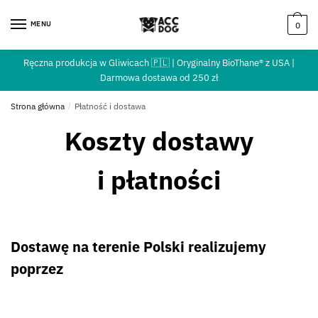
MENU
0
Ręczna produkcja w Gliwicach 🇵🇱 | Oryginalny BioThane® z USA |
Darmowa dostawa od 250 zł
Strona główna
/
Płatność i dostawa
Koszty dostawy
i płatności
Dostawę na terenie Polski realizujemy
poprzez