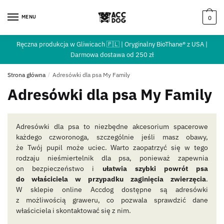
MENU
0
Ręczna produkcja w Gliwicach 🇵🇱 | Oryginalny BioThane® z USA |
Darmowa dostawa od 250 zł
Strona główna
/
Adresówki dla psa My Family
Adresówki dla psa My Family
Adresówki dla psa to niezbędne akcesorium spacerowe
każdego czworonoga, szczególnie jeśli masz obawy,
że Twój pupil może uciec. Warto zaopatrzyć się w tego
rodzaju nieśmiertelnik dla psa, ponieważ zapewnia
on bezpieczeństwo i
ułatwia szybki powrót psa
do właściciela w przypadku zaginięcia zwierzęcia
.
W sklepie online Accdog dostępne są adresówki
z możliwością graweru, co pozwala sprawdzić dane
właściciela i skontaktować się z nim.