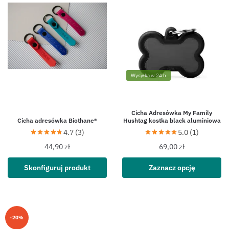
Wysyłka w 24 h
Cicha Adresówka My Family
Cicha adresówka Biothane®
Hushtag kostka black aluminiowa
4.7 (3)
5.0 (1)
44,90
zł
69,00
zł
Skonfiguruj produkt
Zaznacz opcję
-20%