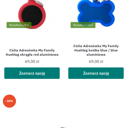
Wysyłka w 24 h
Wysyłka w 24 h
Cicha Adresówka My Family
Cicha Adresówka My Family
Hushtag kostka blue / blue
Hushtag okrągła red aluminiowa
aluminiowa
69,00
zł
69,00
zł
Zaznacz opcję
Zaznacz opcję
-20%