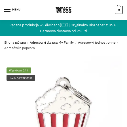
MENU
0
Ręczna produkcja w Gliwicach 🇵🇱 | Oryginalny BioThane® z USA |
Darmowa dostawa od 250 zł
Strona główna
/
Adresówki dla psa My Family
/
Adresówki jednostronne
/
Adresówka popcorn
Wysyłka w 24 h
-12% na wszystko