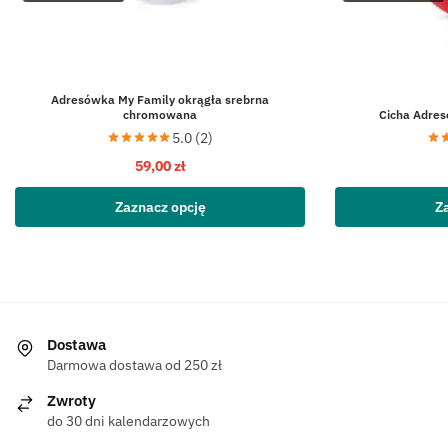
Adresówka My Family okrągła srebrna
chromowana
Cicha Adre
5.0 (2)
59,00
zł
Zaznacz opcję
Z
Dostawa
Darmowa dostawa od 250 zł
Zwroty
do 30 dni kalendarzowych