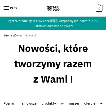
MENU
0
Ręczna produkcja w Gliwicach 🇵🇱 | Oryginalny BioThane® z USA |
Darmowa dostawa od 250 zł
Strona główna
/
Nowości
Nowości, które
tworzymy razem
z Wami
!
Poznaj najnowsze produkty w naszej ofercie –