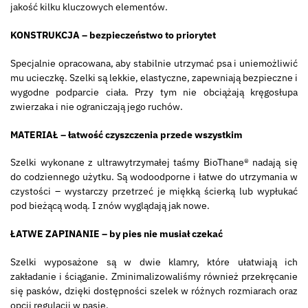
jakość kilku kluczowych elementów.
KONSTRUKCJA – bezpieczeństwo to priorytet
Specjalnie opracowana, aby stabilnie utrzymać psa i uniemożliwić
mu ucieczkę. Szelki są lekkie, elastyczne, zapewniają bezpieczne i
wygodne podparcie ciała. Przy tym nie obciążają kręgosłupa
zwierzaka i nie ograniczają jego ruchów.
MATERIAŁ – łatwość czyszczenia przede wszystkim
Szelki wykonane z ultrawytrzymałej taśmy BioThane® nadają się
do codziennego użytku. Są wodoodporne i łatwe do utrzymania w
czystości – wystarczy przetrzeć je miękką ścierką lub wypłukać
pod bieżącą wodą. I znów wyglądają jak nowe.
ŁATWE ZAPINANIE – by pies nie musiał czekać
Szelki wyposażone są w dwie klamry, które ułatwiają ich
zakładanie i ściąganie. Zminimalizowaliśmy również przekręcanie
się pasków, dzięki dostępności szelek w różnych rozmiarach oraz
opcji regulacji w pasie.