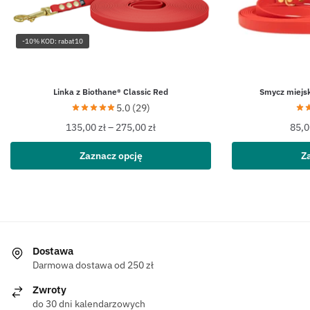
-10% KOD: rabat10
Linka z Biothane® Classic Red
Smycz miejsk
5.0 (29)
135,00
zł
–
275,00
zł
85,
Zaznacz opcję
Z
Dostawa
Darmowa dostawa od 250 zł
Zwroty
do 30 dni kalendarzowych