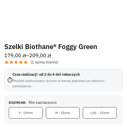
Szelki Biothane® Foggy Green
179,00
zł
–
209,00
zł
(
1
opinia klienta)
Czas realizacji: od 2 do 4 dni roboczych
⏱
Produkt wykonywany ręcznie w naszej pracowni po złożeniu
zamówienia.
Nie zaznaczono
ROZMIAR
:
S - 19mm
M - 25mm
L/XL - 25mm