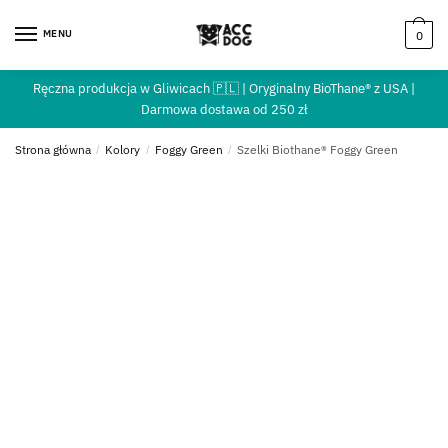
MENU
0
Ręczna produkcja w Gliwicach 🇵🇱 | Oryginalny BioThane® z USA |
Darmowa dostawa od 250 zł
Strona główna
/
Kolory
/
Foggy Green
/
Szelki Biothane® Foggy Green