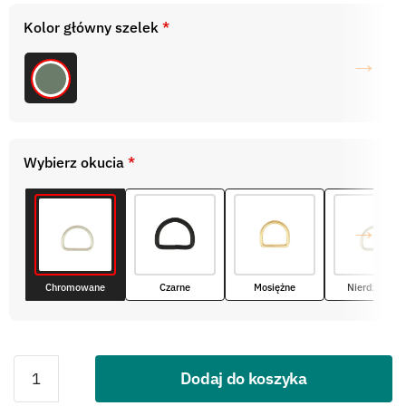
Kolor główny szelek
*
Wybierz okucia
*
Chromowane
Czarne
Mosiężne
Nierdzewne
Dodaj do koszyka