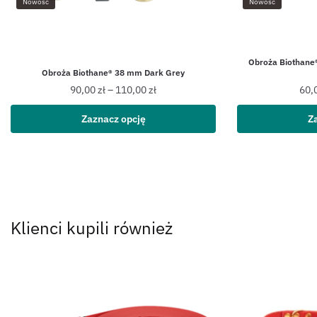
Nowość
Nowość
Obroża Biothane®
Obroża Biothane® 38 mm Dark Grey
90,00
zł
–
110,00
zł
60,
Zaznacz opcję
Z
Klienci kupili również