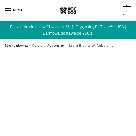
MENU
0
Ręczna produkcja w Gliwicach 🇵🇱 | Oryginalny BioThane® z USA |
Darmowa dostawa od 250 zł
Strona główna
/
Kolory
/
Aubergine
/
Szelki Biothane® Aubergine