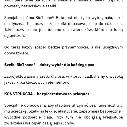
Twój pies uwielbia ruch? I właśnie z myślą o takich pupilach
powstały bezuciskowe szelki.
Specjalna taśma BioThane® Beta jest nie tylko wytrzymała, ale i
elastyczna. To sprawia, że szelki dopasowują się do ciała psa.
Takie rozwiązanie jest idealne dla zwierzaków, które nie lubią
ograniczeń.
Od teraz każdy spacer będzie przyjemnością, a nie uciążliwym
obowiązkiem.
Szelki BioThane®
– dobry wybór dla każdego psa
Zaprojektowaliśmy szelki dla psa, w których zadbaliśmy o wysoką
jakość kilku kluczowych elementów.
KONSTRUKCJA – bezpieczeństwo to priorytet
Specjalnie opracowana, aby stabilnie utrzymać psa i uniemożliwić
mu ucieczkę. Szelki są lekkie, elastyczne, zapewniają bezpieczne i
wygodne podparcie ciała. Przy tym nie obciążają kręgosłupa
zwierzaka i nie ograniczają jego ruchów.