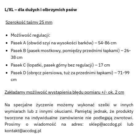
L/XL – dla dużych i olbrzymich psów
Szerokość taśmy 25 mm
Możliwość regulacji:
Pasek A (obwód szyi na wysokości barków) – 54-86 cm
Pasek B (pasek mostkowy, pomiędzy przednimi łapkami) – 26-
38 cm
Pasek C (łopatki, pasek górny bez regulacji) – 17 cm
Pasek D (obręcz piersiowa, tuż za przednimi łapkami) – 71-99
cm
Zakładamy możliwość wystąpienia błędu pomiaru +/- ok. 2 cm
Na specjalne życzenie możemy wykonać szelki w innych
wymiarach lub z innymi okuciami. Pamiętaj jednak, że produkty
tworzone na indywidualne zamówienie nie podlegają zwrotowi.
Prosimy o wiadomość na adres: sklep@accdog.pl lub
kontakt@accdog.pl