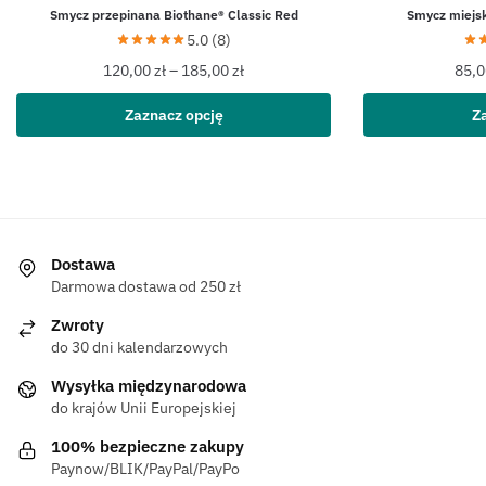
Smycz przepinana Biothane® Classic Red
Smycz miejsk
5.0 (8)
120,00
zł
–
185,00
zł
85,
Zaznacz opcję
Z
Dostawa
Darmowa dostawa od 250 zł
Zwroty
do 30 dni kalendarzowych
Wysyłka międzynarodowa
do krajów Unii Europejskiej
100% bezpieczne zakupy
Paynow/BLIK/PayPal/PayPo