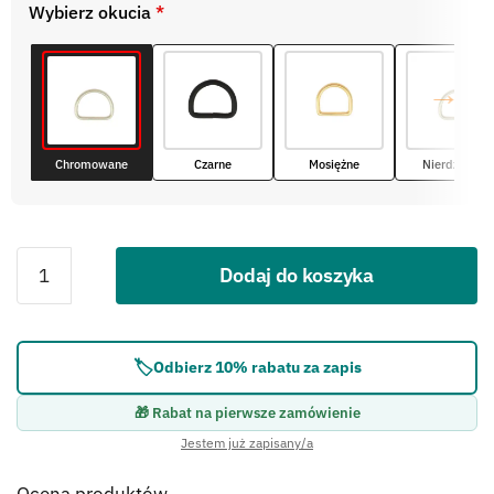
Wybierz okucia
*
Chromowane
Czarne
Mosiężne
Nierdzewne
Dodaj do koszyka
Błąd:
Brak formularza kontaktowego.
🏷️
Odbierz 10% rabatu za zapis
🎁 Rabat na pierwsze zamówienie
Jestem już zapisany/a
Ocena produktów