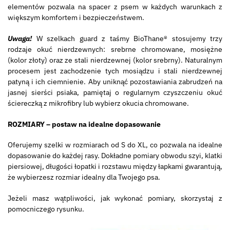
elementów pozwala na spacer z psem w każdych warunkach z
większym komfortem i bezpieczeństwem.
Uwaga!
W szelkach guard z taśmy BioThane® stosujemy trzy
rodzaje okuć nierdzewnych: srebrne chromowane, mosiężne
(kolor złoty) oraz ze stali nierdzewnej (kolor srebrny). Naturalnym
procesem jest zachodzenie tych mosiądzu i stali nierdzewnej
patyną i ich ciemnienie. Aby uniknąć pozostawiania zabrudzeń na
jasnej sierści psiaka, pamiętaj o regularnym czyszczeniu okuć
ściereczką z mikrofibry lub wybierz okucia chromowane.
ROZMIARY – postaw na idealne dopasowanie
Oferujemy szelki w rozmiarach od S do XL, co pozwala na idealne
dopasowanie do każdej rasy. Dokładne pomiary obwodu szyi, klatki
piersiowej, długości łopatki i rozstawu między łapkami gwarantują,
że wybierzesz rozmiar idealny dla Twojego psa.
Jeżeli masz wątpliwości, jak wykonać pomiary, skorzystaj z
pomocniczego rysunku.