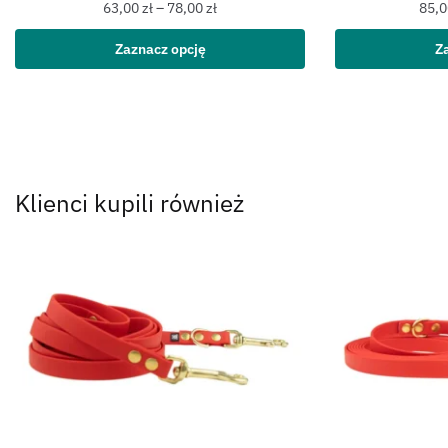
63,00
zł
–
78,00
zł
85,
Zaznacz opcję
Z
Klienci kupili również