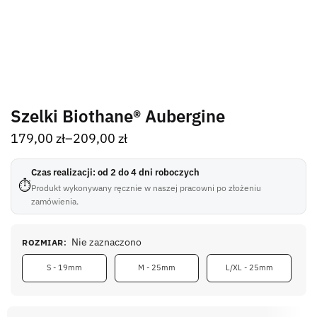
Szelki Biothane® Aubergine
179,00
zł
–
209,00
zł
Czas realizacji: od 2 do 4 dni roboczych
⏱
Produkt wykonywany ręcznie w naszej pracowni po złożeniu
zamówienia.
Nie zaznaczono
ROZMIAR
:
S - 19mm
M - 25mm
L/XL - 25mm