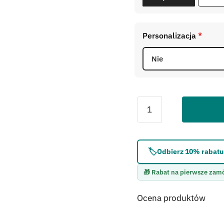
Personalizacja
*
Błąd:
Brak formularza 
🏷️
Odbierz 10% rabatu 
🎁 Rabat na pierwsze zam
Ocena produktów