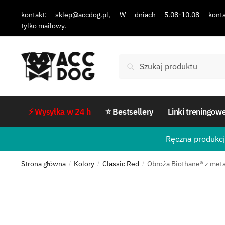
kontakt: sklep@accdog.pl, W dniach 5.08-10.08 konta
tylko mailowy.
Szukaj
⚡ Wysyłka w 24 h
⭐ Bestsellery
Linki treningow
Ręczna produkcj
Strona główna
Kolory
Classic Red
Obroża Biothane® z met
/
/
/