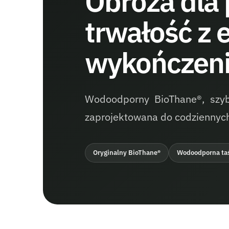
Obroża dla 
trwałość z 
wykończen
Wodoodporny BioThane®, szyb
zaprojektowana do codziennych
Oryginalny BioThane®
Wodoodporna ta