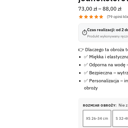
73,00
zł
–
88,00
zł
(
79
opinii kli
Czas realizacji: od 2 
⏱
Produkt wykonywany ręczn
👉 Dlaczego ta obroża to
✅ Miękka i elastyczna
✅ Odporna na wodę –
✅ Bezpieczna – wytr
✅ Personalizacja – im
obroży
Nie 
ROZMIAR OBROŻY
:
XS 26-34 cm
S 32-4