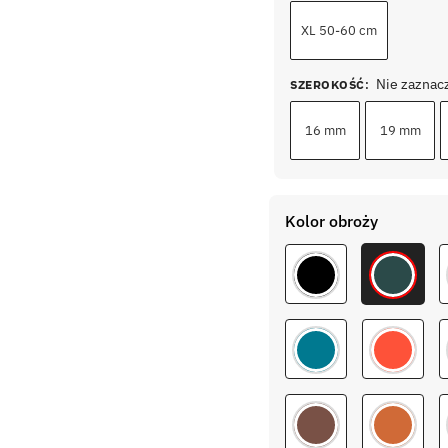
XL 50-60 cm
Nie zaznac
SZEROKOŚĆ
:
16 mm
19 mm
Kolor obroży