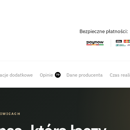
Bezpieczne płatności:
acje dodatkowe
Opinie
Dane producenta
Czas real
79
LIWICACH