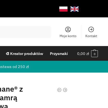
Moje konto
Kontakt
🎨 Kreator produktów
Przysmaki
0,00
zł
0
ostawa od 250 zł
hane® z
lamrą
owa