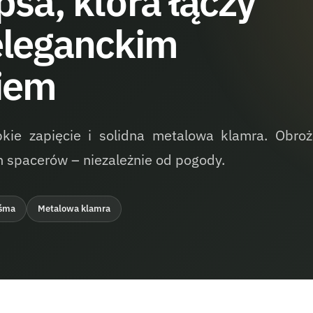
psa, która łączy
eleganckim
iem
kie zapięcie i solidna metalowa klamra. Obroż
 spacerów – niezależnie od pogody.
śma
Metalowa klamra