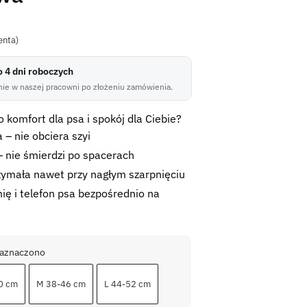
enta)
do 4 dni roboczych
ie w naszej pracowni po złożeniu zamówienia.
 komfort dla psa i spokój dla Ciebie?
 – nie obciera szyi
 nie śmierdzi po spacerach
zymała nawet przy nagłym szarpnięciu
ię i telefon psa bezpośrednio na
zaznaczono
0 cm
M 38-46 cm
L 44-52 cm