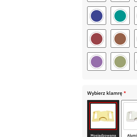
Wybierz klamrę
*
Mosiądzowana
Alum