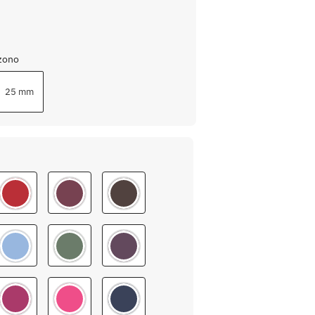
zono
25 mm