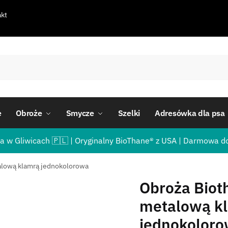
kt
e
Obroże
Smycze
Szelki
Adresówka dla psa
a w Gliwicach 🇵🇱 | Oryginalny BioThane® z USA | Darmowa d
alową klamrą jednokolorowa
Obroża Biot
metalową k
jednokolor