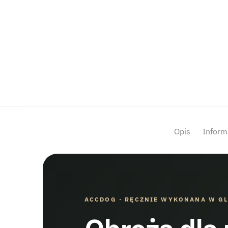
Opis
Inform
ACCDOG · RĘCZNIE WYKONANA W G