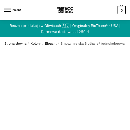
MENU
0
Ręczna produkcja w Gliwicach 🇵🇱 | Oryginalny BioThane® z USA |
Darmowa dostawa od 250 zł
Strona główna
/
Kolory
/
Elegant
/
Smycz miejska Biothane® jednokolorowa