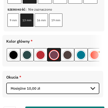
Nie zaznaczono
SZEROKOŚĆ
:
9 mm
13 mm
16 mm
19 mm
Kolor główny
*
Okucia
*