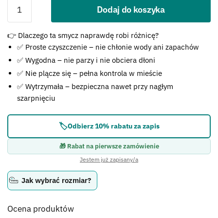
Dodaj do koszyka
Błąd:
👉 Dlaczego ta smycz naprawdę robi różnicę?
Brak formularza kontaktowego.
✅ Proste czyszczenie – nie chłonie wody ani zapachów
✅ Wygodna – nie parzy i nie obciera dłoni
✅ Nie plącze się – pełna kontrola w mieście
✅ Wytrzymała – bezpieczna nawet przy nagłym
szarpnięciu
🏷️
Odbierz 10% rabatu za zapis
🎁 Rabat na pierwsze zamówienie
Jestem już zapisany/a
Jak wybrać rozmiar?
Ocena produktów