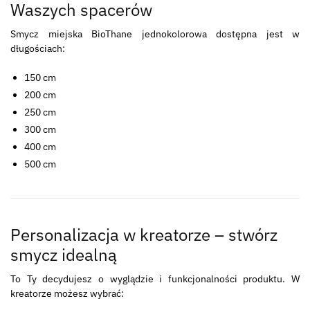
Waszych spacerów
Smycz miejska BioThane jednokolorowa dostępna jest w
długościach:
150 cm
200 cm
250 cm
300 cm
400 cm
500 cm
Personalizacja w kreatorze – stwórz
smycz idealną
To Ty decydujesz o wyglądzie i funkcjonalności produktu. W
kreatorze możesz wybrać: