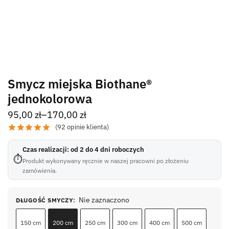
Smycz miejska Biothane®
jednokolorowa
95,00
zł
–
170,00
zł
(
92
opinie klienta)
Czas realizacji: od 2 do 4 dni roboczych
⏱
Produkt wykonywany ręcznie w naszej pracowni po złożeniu
zamówienia.
Nie zaznaczono
DŁUGOŚĆ SMYCZY
:
150 cm
200 cm
250 cm
300 cm
400 cm
500 cm