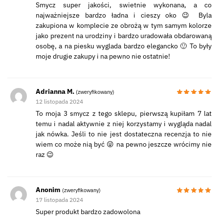
Smycz super jakości, swietnie wykonana, a co
najważniejsze bardzo ładna i cieszy oko 😉 Byla
zakupiona w komplecie ze obrożą w tym samym kolorze
jako prezent na urodziny i bardzo uradowała obdarowaną
osobę, a na piesku wyglada bardzo elegancko 🙂 To były
moje drugie zakupy i na pewno nie ostatnie!
Adrianna M.
(zweryfikowany)
12 listopada 2024
To moja 3 smycz z tego sklepu, pierwszą kupiłam 7 lat
temu i nadal aktywnie z niej korzystamy i wygląda nadal
jak nówka. Jeśli to nie jest dostateczna recenzja to nie
wiem co może nią być 😜 na pewno jeszcze wrócimy nie
raz 😉
Anonim
(zweryfikowany)
17 listopada 2024
Super produkt bardzo zadowolona