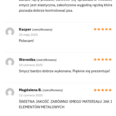
smycz jest elastyczna, zakończona wygodną rączką która
pozwala dobrze kontrolować psa.
Kacper
(zweryfikowany)
20 maja 2025
Polecam!
Weronika
(zweryfikowany)
10 czerwca 2025
Smycz bardzo dobrze wykonana. Pięknie się prezentuje!
Magdalena B.
(zweryfikowany)
12 czerwca 2025
ŚWIETNA JAKOŚĆ ZARÓWNO SMEGO MATERIAŁU JAK I
ELEMENTÓW METALOWYCH