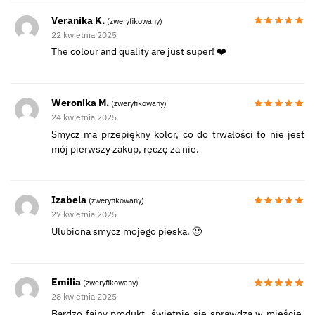
Veranika K.
(zweryfikowany)
22 kwietnia 2025
The colour and quality are just super! ❤️
Weronika M.
(zweryfikowany)
24 kwietnia 2025
Smycz ma przepiękny kolor, co do trwałości to nie jest
mój pierwszy zakup, ręczę za nie.
Izabela
(zweryfikowany)
27 kwietnia 2025
Ulubiona smycz mojego pieska. 🙂
Emilia
(zweryfikowany)
28 kwietnia 2025
Bardzo fajny produkt, świetnie się sprawdza w mieście,