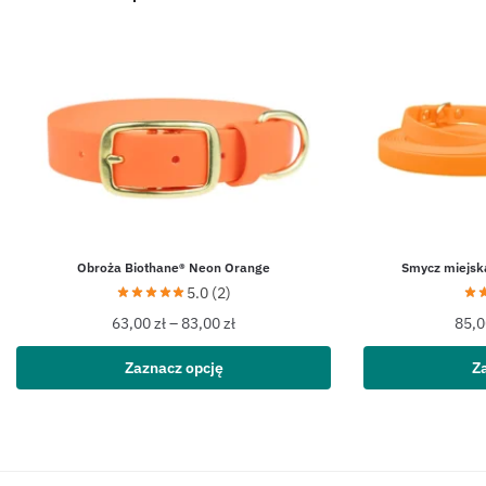
Obroża Biothane® Neon Orange
Smycz miejsk
5.0 (2)
63,00
zł
–
83,00
zł
85,
Zaznacz opcję
Z