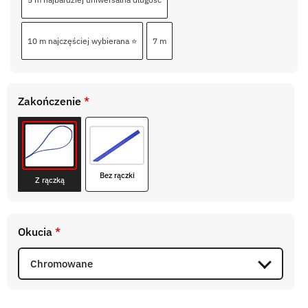
10 m najczęściej wybierana ⭐
7 m
Zakończenie
*
Bez rączki
Z rączką
Okucia
*