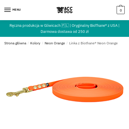
MENU
0
Ręczna produkcja w Gliwicach 🇵🇱 | Oryginalny BioThane® z USA |
Darmowa dostawa od 250 zł
Strona główna
/
Kolory
/
Neon Orange
/
Linka z Biothane® Neon Orange