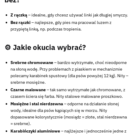
Z rączką
– idealne, gdy chcesz używać linki jak długiej smyczy.
Bez rączki
– najlepsze, gdy pies ma pracować luzem z
przypiętą linką, np. podczas tropienia.
⚙️ Jakie okucia wybrać?
Srebrne chromowane
– bardzo wytrzymałe, choć nieodporne
na słoną wodę. Przy problemach z piaskiem w mechanizmie
polecamy karabinek spustowy (dla psów powyżej 12 kg). Nity –
srebrne mosiężne.
Czarne malowane
– tak samo wytrzymałe jak chromowane, z
czasem ściera się farba. Nity stalowe malowane proszkowo.
Mosiężne i stal nierdzewna
– odporne na działanie słonej
wody, idealne dla psów kąpiących się w morzu. Nity
dopasowane kolorystycznie (mosiądz = złote, stal nierdzewna
= srebrne).
Karabińczyki aluminiowe
– najlżejsze i jednocześnie jedne z