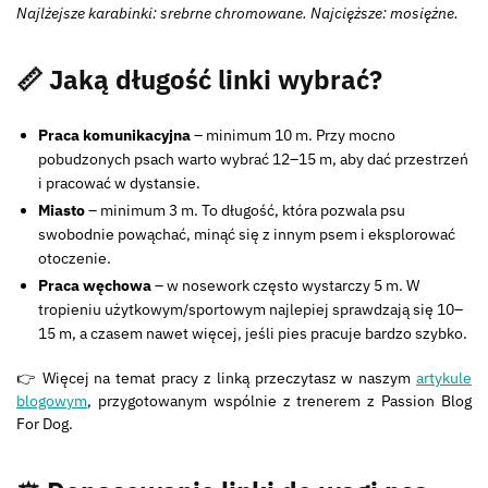
Najlżejsze karabinki: srebrne chromowane. Najcięższe: mosiężne.
📏 Jaką długość linki wybrać?
Praca komunikacyjna
– minimum 10 m. Przy mocno
pobudzonych psach warto wybrać 12–15 m, aby dać przestrzeń
i pracować w dystansie.
Miasto
– minimum 3 m. To długość, która pozwala psu
swobodnie powąchać, minąć się z innym psem i eksplorować
otoczenie.
Praca węchowa
– w nosework często wystarczy 5 m. W
tropieniu użytkowym/sportowym najlepiej sprawdzają się 10–
15 m, a czasem nawet więcej, jeśli pies pracuje bardzo szybko.
👉 Więcej na temat pracy z linką przeczytasz w naszym
artykule
blogowym
, przygotowanym wspólnie z trenerem z Passion Blog
For Dog.