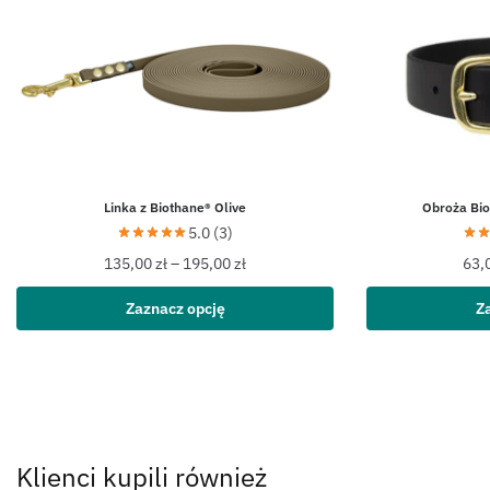
Linka z Biothane® Olive
Obroża Bi
5.0 (3)
135,00
zł
–
195,00
zł
63,
Zaznacz opcję
Z
Klienci kupili również