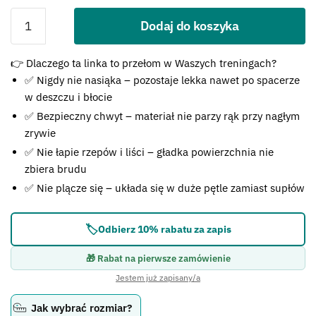
Dodaj do koszyka
Błąd:
👉 Dlaczego ta linka to przełom w Waszych treningach?
Brak formularza kontaktowego.
✅ Nigdy nie nasiąka – pozostaje lekka nawet po spacerze
w deszczu i błocie
✅ Bezpieczny chwyt – materiał nie parzy rąk przy nagłym
zrywie
✅ Nie łapie rzepów i liści – gładka powierzchnia nie
zbiera brudu
✅ Nie plącze się – układa się w duże pętle zamiast supłów
🏷️
Odbierz 10% rabatu za zapis
🎁 Rabat na pierwsze zamówienie
Jestem już zapisany/a
Jak wybrać rozmiar?