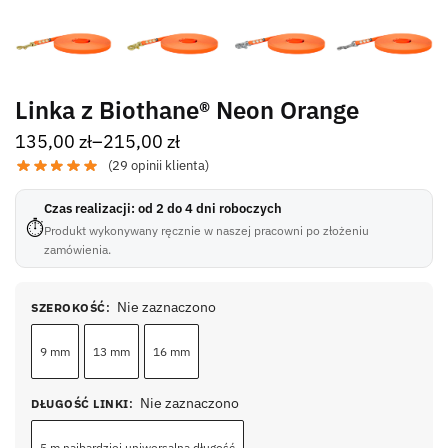
Linka z Biothane® Neon Orange
135,00
zł
–
215,00
zł
(
29
opinii klienta)
Czas realizacji: od 2 do 4 dni roboczych
⏱
Produkt wykonywany ręcznie w naszej pracowni po złożeniu
zamówienia.
Nie zaznaczono
SZEROKOŚĆ
:
9 mm
13 mm
16 mm
Nie zaznaczono
DŁUGOŚĆ LINKI
:
5 m najbardziej uniwersalna długość