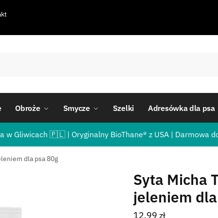
kt
e
Obroże
Smycze
Szelki
Adresówka dla psa
a w Gliwicach 🇵🇱 | Oryginalny BioThane® z USA | Darmowa d
eleniem dla psa 80g
Syta Micha 
jeleniem dla
12,99
zł