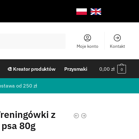
Moje konto
Kontakt
🎨 Kreator produktów
Przysmaki
0,00
zł
0
ostawa od 250 zł
Treningówki z
 psa 80g