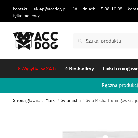
kontakt: sklep@accdog.pl, W dniach 5.08-10.08 konta
tylko mailowy.
Szukaj
⚡ Wysyłka w 24 h
⭐ Bestsellery
Linki treningow
Ręczna produkcj
Strona główna
Marki
Sytamicha
Syta Micha Treningówki z j
/
/
/