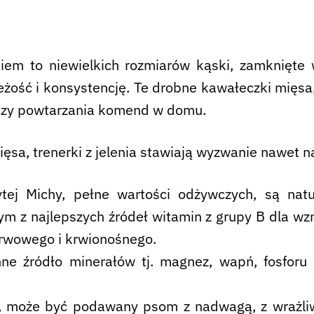
niem to niewielkich rozmiarów kąski, zamknięte
żość i konsystencję. Te drobne kawałeczki mięsa
u czy powtarzania komend w domu.
ięsa, trenerki z jelenia stawiają wyzwanie nawe
tej Michy, pełne wartości odżywczych, są nat
nym z najlepszych źródeł witamin z grupy B dla w
erwowego i krwionośnego.
enne źródło minerałów tj. magnez, wapń, fosfor
czu, może być podawany psom z nadwagą, z wraż