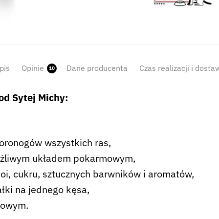
pis
Opinie
Dane producenta
Czas realizacji i dosta
10
od Sytej Michy:
woronogów wszystkich ras,
wrażliwym układem pokarmowym,
soi, cukru, sztucznych barwników i aromatów,
łki na jednego kęsa,
nowym.