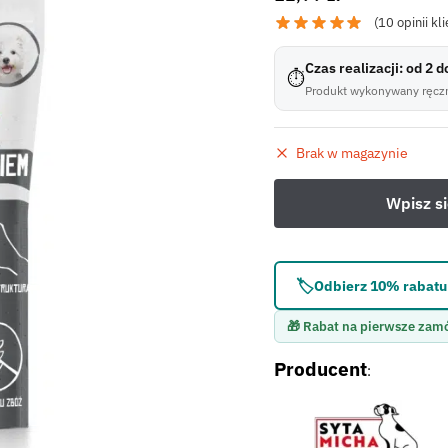
(
10
opinii kli
Czas realizacji: od 2 
⏱
Produkt wykonywany ręczn
Brak w magazynie
🏷️
Odbierz 10% rabatu 
🎁 Rabat na pierwsze zam
Producent
: