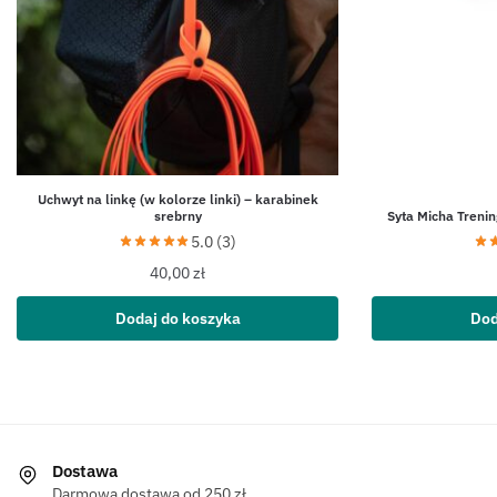
Uchwyt na linkę (w kolorze linki) – karabinek
srebrny
Syta Micha Trenin
5.0 (3)
40,00
zł
Dodaj do koszyka
Dod
Dostawa
Darmowa dostawa od 250 zł