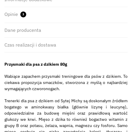
Opinie
3
Dane producenta
Czas realizacji i dostawa
Przysmaki dla psa z dzikiem 80g
Wabiące zapachem przysmaki treningowe dla psów z dzikiem. To
ciekawa propozycja smaczków, stworzona z myślą o najbardziej
wymagających czworonogach.
Trenerki dla psa z dzikiem od Sytej Michy są doskonałym źródłem
bogatego w aminokwasy białka (głównie lizynę i leucynę),
odpowiedzialne za budowę mięśni oraz prawidłową wartość
glukozy we krwi. Mięso z dzika to również bogactwo witamin z
grupy B oraz potasu, żelaza, wapnia, magnezu czy fosforu. Samo
mięso cechuje się niską zawartością kalorii, tłuszczu i