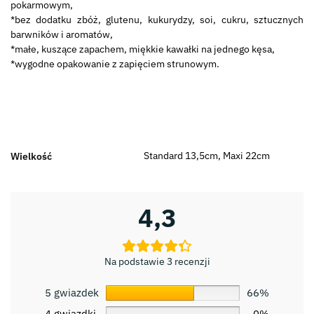
pokarmowym,
*bez dodatku zbóż, glutenu, kukurydzy, soi, cukru, sztucznych
barwników i aromatów,
*małe, kuszące zapachem, miękkie kawałki na jednego kęsa,
*wygodne opakowanie z zapięciem strunowym.
Standard 13,5cm, Maxi 22cm
Wielkość
4,3
Na podstawie 3 recenzji
5 gwiazdek
66%
4 gwiazdki
0%