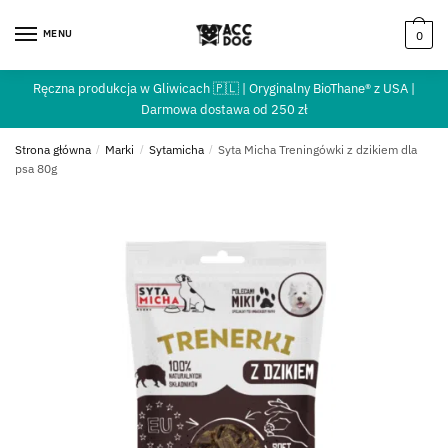
MENU
0
Ręczna produkcja w Gliwicach 🇵🇱 | Oryginalny BioThane® z USA |
Darmowa dostawa od 250 zł
Strona główna
/
Marki
/
Sytamicha
/
Syta Micha Treningówki z dzikiem dla
psa 80g