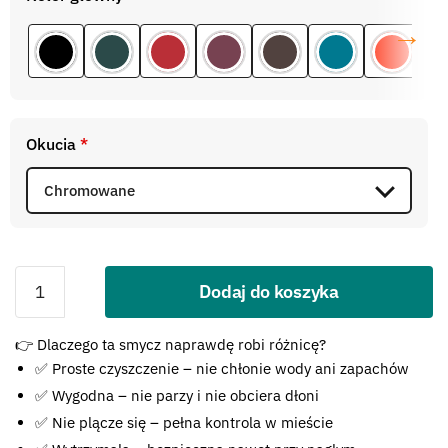
Okucia
*
Dodaj do koszyka
Błąd:
👉 Dlaczego ta smycz naprawdę robi różnicę?
Brak formularza kontaktowego.
✅ Proste czyszczenie – nie chłonie wody ani zapachów
✅ Wygodna – nie parzy i nie obciera dłoni
✅ Nie plącze się – pełna kontrola w mieście