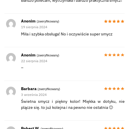
Bardzo polecam, wytrzymała i bardzo praktyczna smycz!
Anonim
(zweryfikowany)
19 sierpnia 2024
Miła i szybka obsługa! No i oczywiście super smycz
Anonim
(zweryfikowany)
22 sierpnia 2024
–
Barbara
(zweryfikowany)
3 września 2024
Świetna smycz i piękny kolor! Miękka w dotyku, nie
plącze się. to już kolejna i na pewno nie ostatnia 🙂
Robert W.
(zweryfikowany)