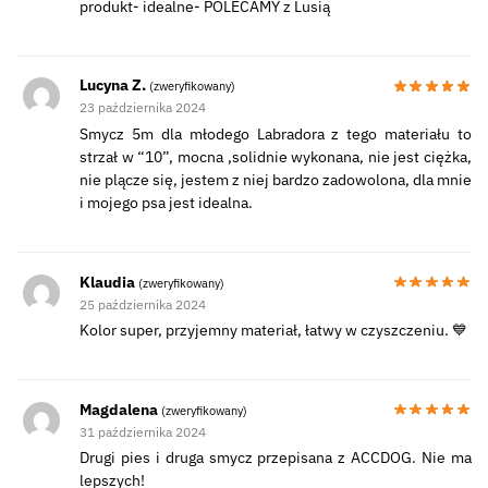
produkt- idealne- POLECAMY z Lusią
Lucyna Z.
(zweryfikowany)
23 października 2024
Smycz 5m dla młodego Labradora z tego materiału to
strzał w “10”, mocna ,solidnie wykonana, nie jest ciężka,
nie plącze się, jestem z niej bardzo zadowolona, dla mnie
i mojego psa jest idealna.
Klaudia
(zweryfikowany)
25 października 2024
Kolor super, przyjemny materiał, łatwy w czyszczeniu. 💙
Magdalena
(zweryfikowany)
31 października 2024
Drugi pies i druga smycz przepisana z ACCDOG. Nie ma
lepszych!