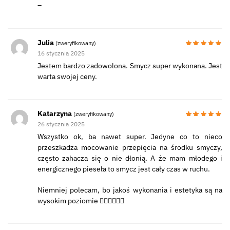
–
Julia
(zweryfikowany)
16 stycznia 2025
Jestem bardzo zadowolona. Smycz super wykonana. Jest
warta swojej ceny.
Katarzyna
(zweryfikowany)
26 stycznia 2025
Wszystko ok, ba nawet super. Jedyne co to nieco
przeszkadza mocowanie przepięcia na środku smyczy,
często zahacza się o nie dłonią. A że mam młodego i
energicznego pieseła to smycz jest cały czas w ruchu.
Niemniej polecam, bo jakoś wykonania i estetyka są na
wysokim poziomie 👌🏻👌🏻👌🏻