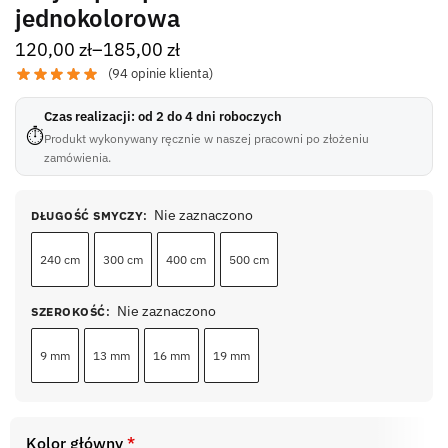
jednokolorowa
120,00
zł
–
185,00
zł
(
94
opinie klienta)
Czas realizacji: od 2 do 4 dni roboczych
⏱
Produkt wykonywany ręcznie w naszej pracowni po złożeniu
zamówienia.
Nie zaznaczono
DŁUGOŚĆ SMYCZY
:
240 cm
300 cm
400 cm
500 cm
Nie zaznaczono
SZEROKOŚĆ
:
9 mm
13 mm
16 mm
19 mm
Kolor główny
*