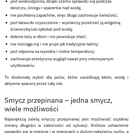
jest wodoodporna, dzięki czemu sprawdzi się podczas
deszczu, śniegu i spacerów nad wodą;
nie pochłania zapachów, więc długo zachowuje świeżość;
jest łatwa do czyszczenia – wystarczy przetrzeć ją wilgotną
ściereczką lub opłukać pod wodą;
dobrze leży w dłoni i nie powoduje otarć;
nie rozciąga się i nie pruje jak tradycyjne taśmy;
jest odporna na wysokie i niskie temperatury;
zachowuje estetyczny wygląd nawet przy intensywnym
użytkowaniu.
To doskonały wybór dla psów, które uwielbiają błoto, wodę i
aktywne spacery przez cały rok.
Smycz przepinana – jedna smycz,
wiele możliwości
Największą zaletą smyczy przepinanej jest możliwość szybkiej
zmiany długości w zależności od sytuacji. Krótsze ustawienie
sprawdzi się w mieście i w miejscach o dużym natężeniu ruchu, a