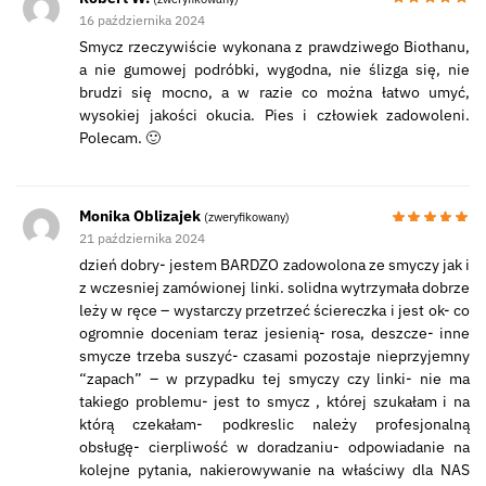
16 października 2024
Smycz rzeczywiście wykonana z prawdziwego Biothanu,
a nie gumowej podróbki, wygodna, nie ślizga się, nie
brudzi się mocno, a w razie co można łatwo umyć,
wysokiej jakości okucia. Pies i człowiek zadowoleni.
Polecam. 🙂
Monika Oblizajek
(zweryfikowany)
21 października 2024
dzień dobry- jestem BARDZO zadowolona ze smyczy jak i
z wczesniej zamówionej linki. solidna wytrzymała dobrze
leży w ręce – wystarczy przetrzeć ściereczka i jest ok- co
ogromnie doceniam teraz jesienią- rosa, deszcze- inne
smycze trzeba suszyć- czasami pozostaje nieprzyjemny
“zapach” – w przypadku tej smyczy czy linki- nie ma
takiego problemu- jest to smycz , której szukałam i na
którą czekałam- podkreslic należy profesjonalną
obsługę- cierpliwość w doradzaniu- odpowiadanie na
kolejne pytania, nakierowywanie na właściwy dla NAS