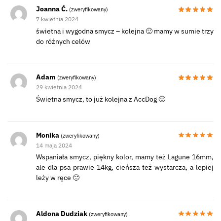
Joanna Ć.
(zweryfikowany)
7 kwietnia 2024
świetna i wygodna smycz – kolejna 🙂 mamy w sumie trzy
do różnych celów
Adam
(zweryfikowany)
29 kwietnia 2024
Świetna smycz, to już kolejna z AccDog 🙂
Monika
(zweryfikowany)
14 maja 2024
Wspaniała smycz, piękny kolor, mamy też Lagune 16mm,
ale dla psa prawie 14kg, cieńsza też wystarcza, a lepiej
leży w ręce 🙂
Aldona Dudziak
(zweryfikowany)