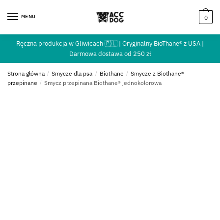
MENU
0
Ręczna produkcja w Gliwicach 🇵🇱 | Oryginalny BioThane® z USA |
Darmowa dostawa od 250 zł
Strona główna
/
Smycze dla psa
/
Biothane
/
Smycze z Biothane®
przepinane
/
Smycz przepinana Biothane® jednokolorowa