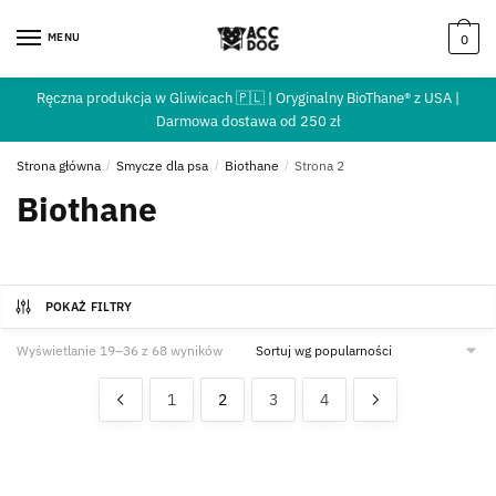
MENU
0
Ręczna produkcja w Gliwicach 🇵🇱 | Oryginalny BioThane® z USA |
Darmowa dostawa od 250 zł
Strona główna
/
Smycze dla psa
/
Biothane
/
Strona 2
Biothane
POKAŻ FILTRY
Wyświetlanie 19–36 z 68 wyników
1
2
3
4