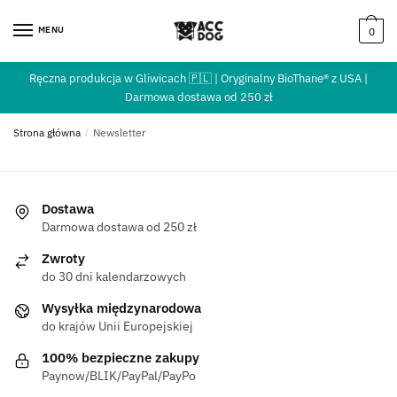
MENU
0
Ręczna produkcja w Gliwicach 🇵🇱 | Oryginalny BioThane® z USA |
Darmowa dostawa od 250 zł
Strona główna
/
Newsletter
Dostawa
Darmowa dostawa od 250 zł
Zwroty
do 30 dni kalendarzowych
Wysyłka międzynarodowa
do krajów Unii Europejskiej
100% bezpieczne zakupy
Paynow/BLIK/PayPal/PayPo