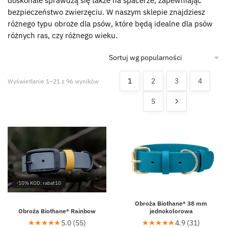
doskonale sprawdzą się także na spacerze, zapewniając
bezpieczeństwo zwierzęciu. W naszym sklepie znajdziesz
różnego typu obroże dla psów, które będą idealne dla psów
różnych ras, czy różnego wieku.
1
2
3
4
Wyświetlanie 1–21 z 96 wyników
5
-10% KOD: rabat10
Obroża Biothane® 38 mm
Obroża Biothane® Rainbow
jednokolorowa
5.0 (55)
4.9 (31)