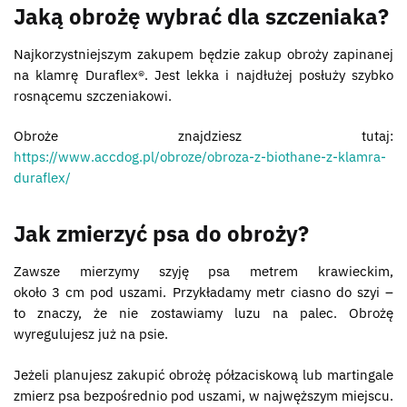
Jaką obrożę wybrać dla szczeniaka?
Najkorzystniejszym zakupem będzie zakup obroży zapinanej
na klamrę Duraflex®. Jest lekka i najdłużej posłuży szybko
rosnącemu szczeniakowi.
Obroże znajdziesz tutaj:
https://www.accdog.pl/obroze/obroza-z-biothane-z-klamra-
duraflex/
Jak zmierzyć psa do obroży?
Zawsze mierzymy szyję psa metrem krawieckim,
około 3 cm pod uszami. Przykładamy metr ciasno do szyi –
to znaczy, że nie zostawiamy luzu na palec. Obrożę
wyregulujesz już na psie.
Jeżeli planujesz zakupić obrożę półzaciskową lub martingale
zmierz psa bezpośrednio pod uszami, w najwęższym miejscu.