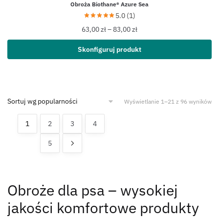
Obroża Biothane® Azure Sea
5.0 (1)
63,00
zł
–
83,00
zł
Skonfiguruj produkt
Wyświetlanie 1–21 z 96 wyników
1
2
3
4
5
Obroże dla psa – wysokiej
jakości komfortowe produkty