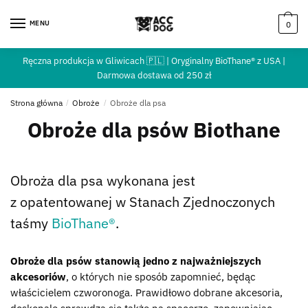
MENU
0
Ręczna produkcja w Gliwicach 🇵🇱 | Oryginalny BioThane® z USA |
Darmowa dostawa od 250 zł
Strona główna
/
Obroże
/
Obroże dla psa
Obroże dla psów Biothane
Obroża dla psa wykonana jest
z opatentowanej w Stanach Zjednoczonych
taśmy
BioThane®
.
Obroże dla psów stanowią jedno z najważniejszych
akcesoriów
, o których nie sposób zapomnieć, będąc
właścicielem czworonoga. Prawidłowo dobrane akcesoria,