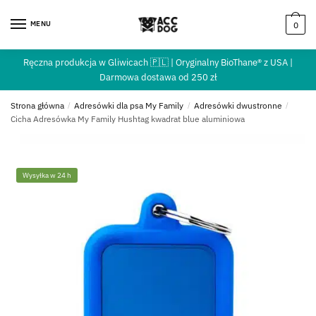
MENU
0
Ręczna produkcja w Gliwicach 🇵🇱 | Oryginalny BioThane® z USA |
Darmowa dostawa od 250 zł
Strona główna
/
Adresówki dla psa My Family
/
Adresówki dwustronne
/
Cicha Adresówka My Family Hushtag kwadrat blue aluminiowa
Wysyłka w 24 h