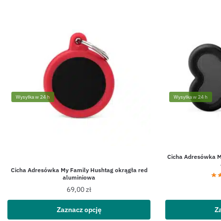
Wysyłka w 24 h
Wysyłka w 24 h
Cicha Adresówka M
Cicha Adresówka My Family Hushtag okrągła red
aluminiowa
69,00
zł
Zaznacz opcję
Z