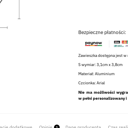
Bezpieczne płatności:
Zawieszka dostępna jest w 
S wymiar: 3,1cm x 3,8cm
Materiał: Aluminium
Czcionka: Arial
Nie ma możliwości wygra
w pełni personalizowany i
acje dodatkowe
Opinie
Dane producenta
Czas real
1