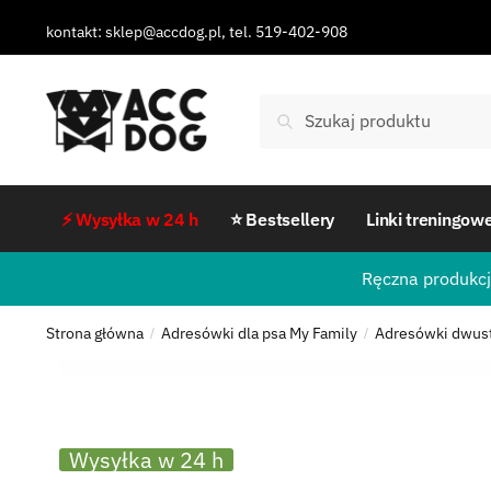
kontakt: sklep@accdog.pl, tel. 519-402-908
Szukaj
⚡ Wysyłka w 24 h
⭐ Bestsellery
Linki treningow
Ręczna produkcj
Strona główna
Adresówki dla psa My Family
Adresówki dwus
/
/
Wysyłka w 24 h