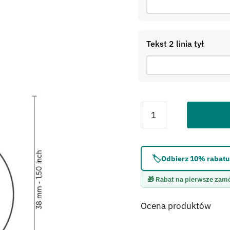
Tekst 2 linia tył
Błąd:
Brak formularza 
🏷️
Odbierz 10% rabatu 
🎁 Rabat na pierwsze zam
Ocena produktów