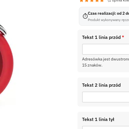
(
1
opinia kli
Czas realizacji: od 2 
⏱
Produkt wykonywany ręczn
Tekst 1 linia przód
*
Adresówka jest dwustronna
15 znaków.
Tekst 2 linia przód
Tekst 1 linia tył