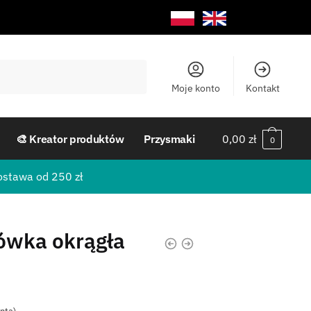
Moje konto
Kontakt
🎨 Kreator produktów
Przysmaki
0,00
zł
0
ostawa od 250 zł
ówka okrągła