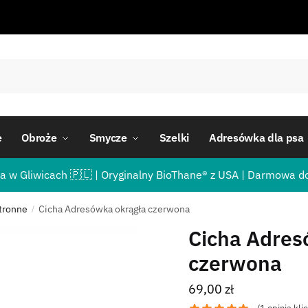
e
Obroże
Smycze
Szelki
Adresówka dla psa
a w Gliwicach 🇵🇱 | Oryginalny BioThane® z USA | Darmowa d
tronne
Cicha Adresówka okrągła czerwona
/
Cicha Adres
czerwona
69,00
zł