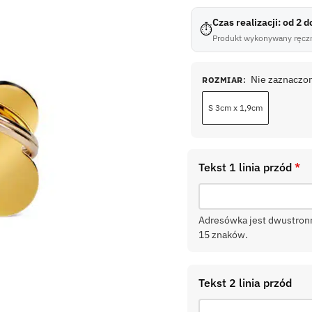
Czas realizacji: od 2 
⏱
Produkt wykonywany ręczn
Nie zaznaczo
ROZMIAR
:
S 3cm x 1,9cm
Tekst 1 linia przód
*
Adresówka jest dwustronna
15 znaków.
Tekst 2 linia przód