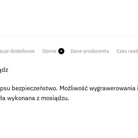
acje dodatkowe
Opinie
Dane producenta
Czas real
4
ądz
su bezpieczeństwo. Możliwość wygrawerowania im
ała wykonana z mosiądzu.