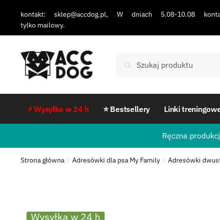
kontakt: sklep@accdog.pl, W dniach 5.08-10.08 konta
tylko mailowy.
Szukaj
⚡ Wysyłka w 24 h
⭐ Bestsellery
Linki treningow
Ręczna produkcj
Strona główna
Adresówki dla psa My Family
Adresówki dwus
/
/
Wysyłka w 24 h