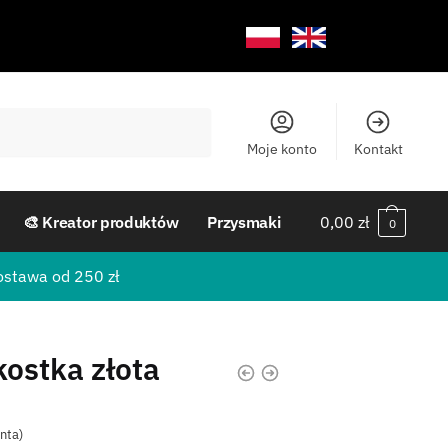
Moje konto
Kontakt
🎨 Kreator produktów
Przysmaki
0,00
zł
0
ostawa od 250 zł
ostka złota
enta)