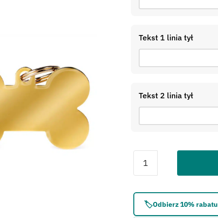
Tekst 1 linia tył
Tekst 2 linia tył
Błąd:
Brak formularza 
🏷️
Odbierz 10% rabatu 