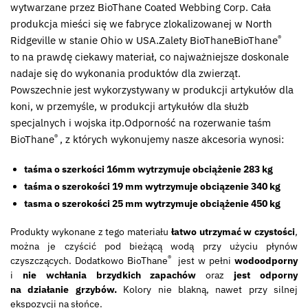
wytwarzane przez BioThane Coated Webbing Corp. Cała
produkcja mieści się we fabryce zlokalizowanej w North
®
Ridgeville w stanie Ohio w USA.
Zalety BioThane
BioThane
to na prawdę ciekawy materiał, co najważniejsze doskonale
nadaje się do wykonania produktów dla zwierząt.
Powszechnie jest wykorzystywany w produkcji artykułów dla
koni, w przemyśle, w produkcji artykułów dla służb
specjalnych i wojska itp.Odporność na rozerwanie taśm
®
BioThane
, z których wykonujemy nasze akcesoria wynosi:
taśma o szerkości 16mm wytrzymuje obciążenie 283 kg
taśma o szerokości 19 mm wytrzymuje obciązenie 340 kg
tasma o szerokości 25 mm wytrzymuje obciążenie 450 kg
Produkty wykonane z tego materiału
łatwo utrzymać w czystości
,
można je czyścić pod bieżącą wodą przy użyciu płynów
®
czyszczących. Dodatkowo BioThane
jest w pełni
wodoodporny
i
nie wchłania brzydkich zapachów
oraz
jest odporny
na działanie grzybów.
Kolory nie blakną, nawet przy silnej
ekspozycji na słońce.