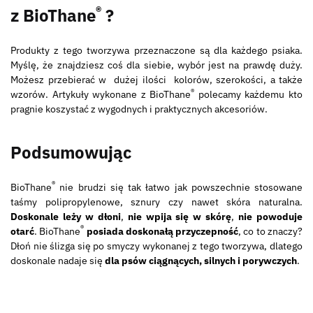
®
z BioThane
?
Produkty z tego tworzywa przeznaczone są dla każdego psiaka.
Myślę, że znajdziesz coś dla siebie, wybór jest na prawdę duży.
Możesz przebierać w dużej ilości kolorów, szerokości, a także
®
wzorów. Artykuły wykonane z BioThane
polecamy każdemu kto
pragnie koszystać z wygodnych i praktycznych akcesoriów.
Podsumowując
®
BioThane
nie brudzi się tak łatwo jak powszechnie stosowane
taśmy polipropylenowe, sznury czy nawet skóra naturalna.
Doskonale leży w dłoni
,
nie wpija się w skórę
,
nie powoduje
®
otarć
. BioThane
posiada doskonałą przyczepność
, co to znaczy?
Dłoń nie ślizga się po smyczy wykonanej z tego tworzywa, dlatego
doskonale nadaje się
dla psów ciągnących, silnych i porywczych
.