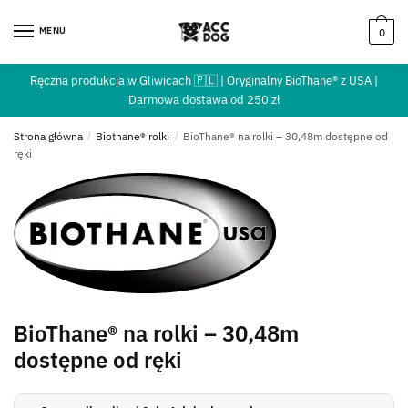
MENU
0
Ręczna produkcja w Gliwicach 🇵🇱 | Oryginalny BioThane® z USA |
Darmowa dostawa od 250 zł
Strona główna
/
Biothane® rolki
/
BioThane® na rolki – 30,48m dostępne od
ręki
BioThane® na rolki – 30,48m
dostępne od ręki