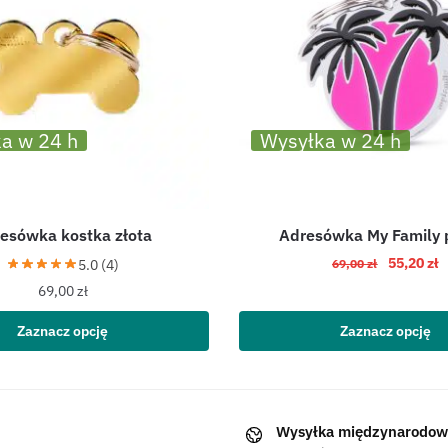
a w 24 h
Wysyłka w 24 h
esówka kostka złota
Adresówka My Family
55,20
zł
5.0 (4)
69,00
zł
69,00
zł
Zaznacz opcję
Zaznacz opcję
Wysyłka międzynarodow