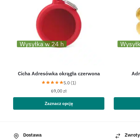
Wysyłka w 24 h
Wysyłk
Cicha Adresówka okrągła czerwona
Adr
5.0 (1)
69,00
zł
Zaznacz opcję
Dostawa
Zwroty