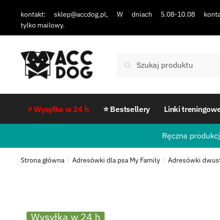
kontakt: sklep@accdog.pl, W dniach 5.08-10.08 konta
tylko mailowy.
Szukaj
⚡ Wysyłka w 24 h
⭐ Bestsellery
Linki treningow
Ręczna produkcj
Strona główna
Adresówki dla psa My Family
Adresówki dwus
/
/
Wysyłka w 24 h