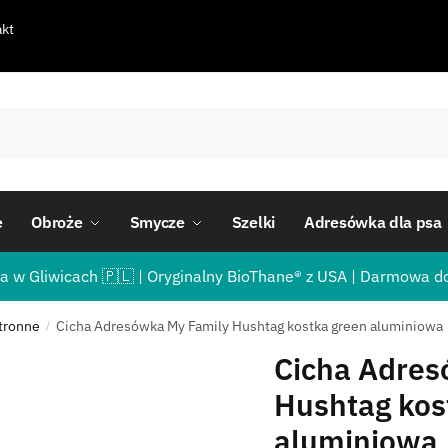
kt
e
Obroże
Smycze
Szelki
Adresówka dla psa
a w Gliwicach 🇵🇱 | Oryginalny BioThane® z USA | Darmowa d
tronne
Cicha Adresówka My Family Hushtag kostka green aluminiowa
/
Cicha Adres
Hushtag kos
aluminiowa