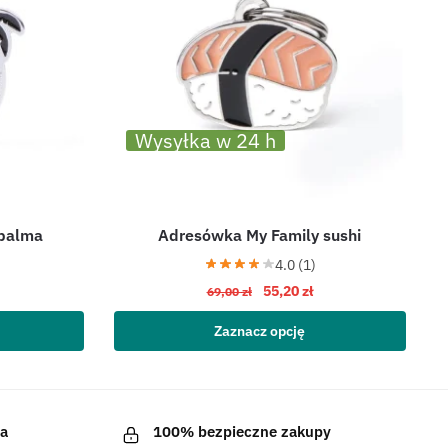
Wysyłka w 24 h
 palma
Adresówka My Family sushi
4.0 (1)
55,20
zł
69,00
zł
Zaznacz opcję
a
100% bezpieczne zakupy