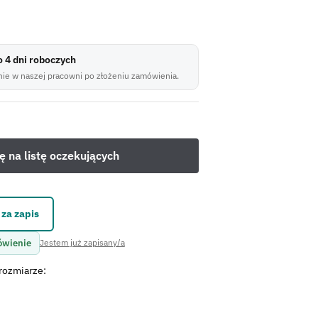
do 4 dni roboczych
ie w naszej pracowni po złożeniu zamówienia.
za zapis
ówienie
Jestem już zapisany/a
rozmiarze: