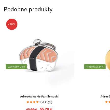
Podobne produkty
-20%
Wysyłka w 24 h
Wysyłka w 24 h
Adresówka My Family sushi
Adresó
4.0 (1)
55,20
zł
69,00
zł