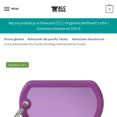
MENU
0
Ręczna produkcja w Gliwicach 🇵🇱 | Oryginalny BioThane® z USA |
Darmowa dostawa od 250 zł
Strona główna
/
Adresówki dla psa My Family
/
Adresówki dwustronne
/
Cicha Adresówka My Family Hushtag nieśmiertelnik Purple
Wysyłka w 24 h