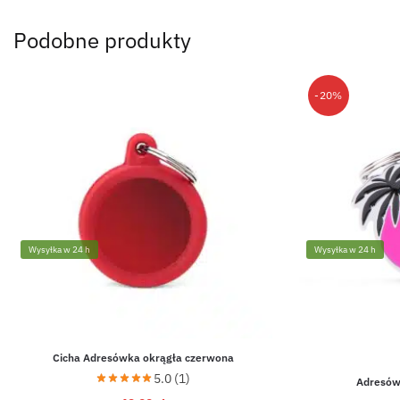
Podobne produkty
-20%
Wysyłka w 24 h
Wysyłka w 24 h
Cicha Adresówka okrągła czerwona
5.0 (1)
Adresów