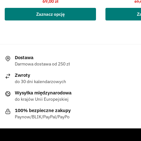
69,00
zł
69,
Zaznacz opcję
Z
Dostawa
Darmowa dostawa od 250 zł
Zwroty
do 30 dni kalendarzowych
Wysyłka międzynarodowa
do krajów Unii Europejskiej
100% bezpieczne zakupy
Paynow/BLIK/PayPal/PayPo