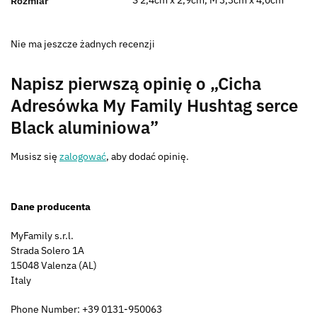
S 2,4cm x 2,9cm, M 3,3cm x 4,0cm
Rozmiar
Nie ma jeszcze żadnych recenzji
Napisz pierwszą opinię o „Cicha
Adresówka My Family Hushtag serce
Black aluminiowa”
Musisz się
zalogować
, aby dodać opinię.
Dane producenta
MyFamily s.r.l.
Strada Solero 1A
15048 Valenza (AL)
Italy
Phone Number: +39 0131-950063