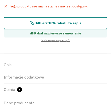
Tego produktu nie ma na stanie i nie jest dostępny.
Błąd:
Brak formularza kontaktowego.
🏷️
Odbierz 10% rabatu za zapis
🎁 Rabat na pierwsze zamówienie
Jestem już zapisany/a
Opis
Informacje dodatkowe
Opinie
3
Dane producenta