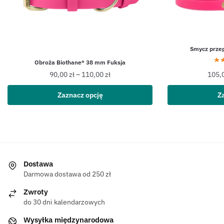
Smycz przep
Obroża Biothane® 38 mm Fuksja
90,00
zł
–
110,00
zł
105,
Zaznacz opcję
Z
Dostawa
Darmowa dostawa od 250 zł
Zwroty
do 30 dni kalendarzowych
Wysyłka międzynarodowa