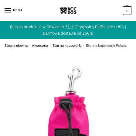
MENU
0
Ręczna produkcja w Gliwicach 🇵🇱 | Oryginalny BioThane® z USA |
Darmowa dostawa od 250 zł
Strona główna
/
Akcesoria
/
Etui na kupoworki
/
Etui na kupoworki Fuksja