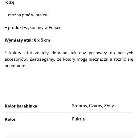
rolkę
– można prać w pralce
– produkt wykonany w Polsce
Wymiary etui: 8 x 5 cm
* kolory etui zostały dobrane tak aby pasowały do naszych
akcesoriów. Zastrzegamy, że kolory mogą nieznacznie różnić się
odcieniem.
Srebrny, Czarny, Złoty
Kolor karabinka
Fuksja
Kolor