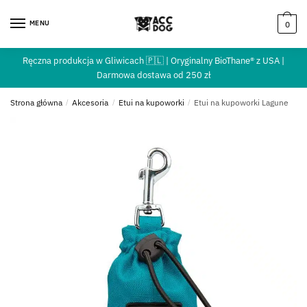
MENU
0
Ręczna produkcja w Gliwicach 🇵🇱 | Oryginalny BioThane® z USA |
Darmowa dostawa od 250 zł
Strona główna
/
Akcesoria
/
Etui na kupoworki
/
Etui na kupoworki Lagune