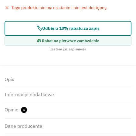
Tego produktu nie ma na stanie i nie jest dostępny.
Błąd:
Brak formularza kontaktowego.
🏷️
Odbierz 10% rabatu za zapis
🎁 Rabat na pierwsze zamówienie
Jestem już zapisany/a
Opis
Informacje dodatkowe
Opinie
1
Dane producenta