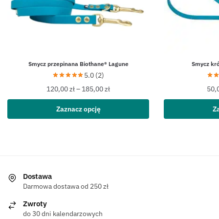
Smycz przepinana Biothane® Lagune
Smycz kró
5.0 (2)
120,00
zł
–
185,00
zł
50,
Zaznacz opcję
Z
Dostawa
Darmowa dostawa od 250 zł
Zwroty
do 30 dni kalendarzowych