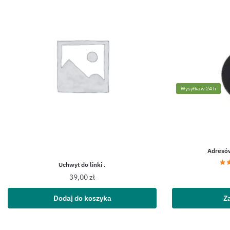
Wysyłka w 24 h
Adresó
Uchwyt do linki .
39,00
zł
Dodaj do koszyka
Z