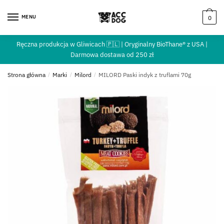
MENU
0
Ręczna produkcja w Gliwicach 🇵🇱 | Oryginalny BioThane® z USA |
Darmowa dostawa od 250 zł
Strona główna
/
Marki
/
Milord
/
MILORD Paski indyk z truflami 70g