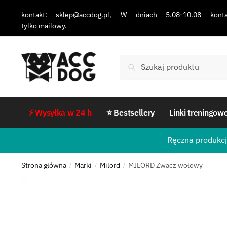
kontakt: sklep@accdog.pl, W dniach 5.08-10.08 konta
tylko mailowy.
Szukaj
⚡ Wysyłka w 24 h
⭐ Bestsellery
Linki treningow
Ręczna produkcj
Strona główna
Marki
Milord
MILORD Żwacz wołowy
/
/
/