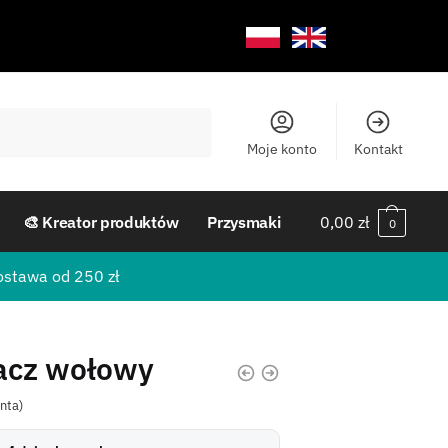
Moje konto
Kontakt
🎨 Kreator produktów
Przysmaki
0,00
zł
0
ostawa od 250 zł
cz wołowy
enta)