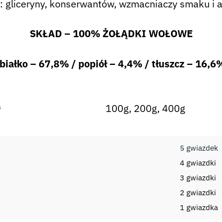
ą: gliceryny, konserwantów, wzmacniaczy smaku i 
SKŁAD – 100% ŻOŁĄDKI WOŁOWE
łko – 67,8% / popiół – 4,4% / tłuszcz – 16,6
a
100g, 200g, 400g
5 gwiazdek
4 gwiazdki
3 gwiazdki
2 gwiazdki
i
1 gwiazdka