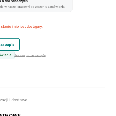
do 4 dni roboczych
ie w naszej pracowni po złożeniu zamówienia.
stanie i nie jest dostępny.
kontaktowego.
za zapis
ówienie
Jestem już zapisany/a
izacji i dostawa
 WOŁOWE