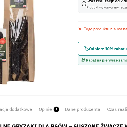
Czas realizacji: od 2 
⏱
Produkt wykonywany ręczn
Tego produktu nie ma na 
Błąd:
Brak formularza 
🏷️
Odbierz 10% rabatu 
🎁 Rabat na pierwsze zam
acje dodatkowe
Opinie
Dane producenta
Czas real
2
LNE GRYZAKI DLA PSÓW – SUSZONE ŻWACZE