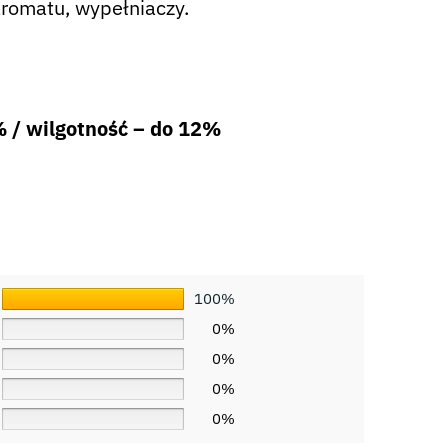
aromatu, wypełniaczy.
% / wilgotność – do 12%
100%
0%
0%
0%
0%