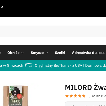
kt
e
Obroże
Smycze
Szelki
Adresówka dla psa
a w Gliwicach 🇵🇱 | Oryginalny BioThane® z USA | Darmowa d
MILORD Żwa
(
2
opinie kli