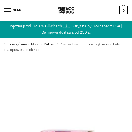
MENU
0
Ręczna produkcja w Gliwicach 🇵🇱 | Oryginalny BioThane® z USA |
Darmowa dostawa od 250 zł
Strona główna
/
Marki
/
Pokusa
/
Pokusa Essential Line regenerum balsam –
dla opuszek psich łap