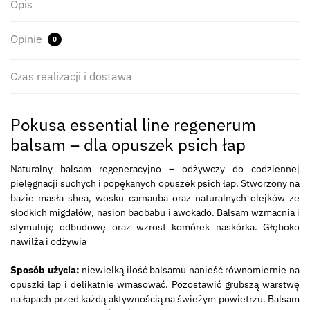
Opis
Opinie
0
Czas realizacji i dostawa
Pokusa essential line regenerum
balsam – dla opuszek psich łap
Naturalny balsam regeneracyjno – odżywczy do codziennej
pielęgnacji suchych i popękanych opuszek psich łap. Stworzony na
bazie masła shea, wosku carnauba oraz naturalnych olejków ze
słodkich migdałów, nasion baobabu i awokado. Balsam wzmacnia i
stymuluję odbudowę oraz wzrost komórek naskórka. Głęboko
nawilża i odżywia
Sposób użycia:
niewielką ilość balsamu nanieść równomiernie na
opuszki łap i delikatnie wmasować. Pozostawić grubszą warstwę
na łapach przed każdą aktywnością na świeżym powietrzu. Balsam