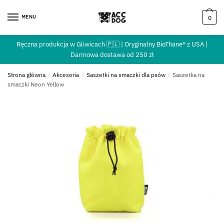
MENU
0
Ręczna produkcja w Gliwicach 🇵🇱 | Oryginalny BioThane® z USA |
Darmowa dostawa od 250 zł
Strona główna
/
Akcesoria
/
Saszetki na smaczki dla psów
/
Saszetka na
smaczki Neon Yellow