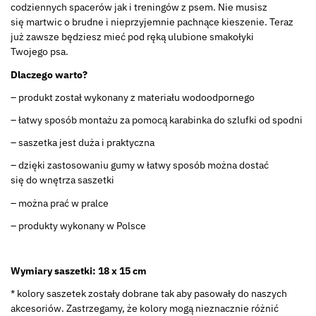
codziennych spacerów jak i treningów z psem. Nie musisz
się martwic o brudne i nieprzyjemnie pachnące kieszenie. Teraz
już zawsze będziesz mieć pod ręką ulubione smakołyki
Twojego psa.
Dlaczego warto?
– produkt został wykonany z materiału wodoodpornego
– łatwy sposób montażu za pomocą karabinka do szlufki od spodni
– saszetka jest duża i praktyczna
– dzięki zastosowaniu gumy w łatwy sposób można dostać
się do wnętrza saszetki
– można prać w pralce
– produkty wykonany w Polsce
Wymiary saszetki: 18 x 15 cm
* kolory saszetek zostały dobrane tak aby pasowały do naszych
akcesoriów. Zastrzegamy, że kolory mogą nieznacznie różnić