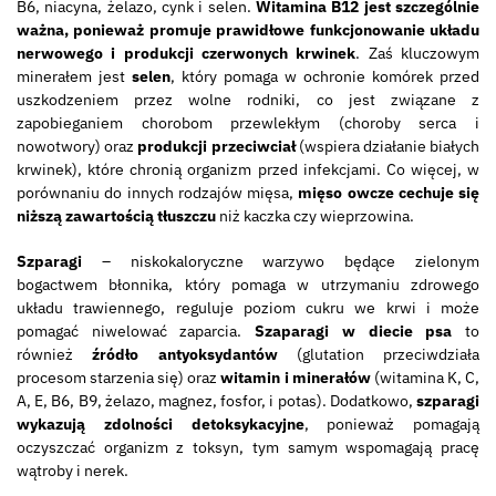
B6, niacyna, żelazo, cynk i selen.
Witamina B12 jest szczególnie
ważna, ponieważ promuje prawidłowe funkcjonowanie układu
nerwowego i produkcji czerwonych krwinek
. Zaś kluczowym
minerałem jest
selen
, który pomaga w ochronie komórek przed
uszkodzeniem przez wolne rodniki, co jest związane z
zapobieganiem chorobom przewlekłym (choroby serca i
nowotwory) oraz
produkcji przeciwciał
(wspiera działanie białych
krwinek), które chronią organizm przed infekcjami. Co więcej, w
porównaniu do innych rodzajów mięsa,
mięso owcze cechuje się
niższą zawartością tłuszczu
niż kaczka czy wieprzowina.
Szparagi
– niskokaloryczne warzywo będące zielonym
bogactwem błonnika, który pomaga w utrzymaniu zdrowego
układu trawiennego, reguluje poziom cukru we krwi i może
pomagać niwelować zaparcia.
Szaparagi w diecie psa
to
również
źródło antyoksydantów
(glutation przeciwdziała
procesom starzenia się) oraz
witamin i minerałów
(witamina K, C,
A, E, B6, B9, żelazo, magnez, fosfor, i potas). Dodatkowo,
szparagi
wykazują zdolności detoksykacyjne
, ponieważ pomagają
oczyszczać organizm z toksyn, tym samym wspomagają pracę
wątroby i nerek.