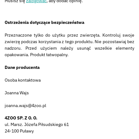
Musisz się
zalogować
, aby dodać opinię.
Ostrzeżenia dotyczące bezpieczeństwa
Przeznaczone tylko do użytku przez zwierzęta. Kontroluj swoje
zwierzę podczas korzystania z tego produktu. Nie pozostawiaj bez
nadzoru. Przed użyciem należy usunąć wszelkie elementy
opakowania. Produkt łatwopalny.
Dane producenta
Osoba kontaktowa
Joanna Wajs
joanna.wajs@4zoo.pl
4ZOO SP. Z O. O.
ul. Marsz. Józefa Piłsudskiego 61
24-100 Puławy