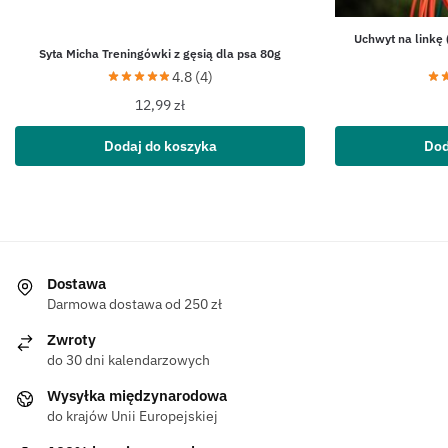
Uchwyt na linkę 
Syta Micha Treningówki z gęsią dla psa 80g
4.8 (4)
12,99
zł
Dodaj do koszyka
Dod
Dostawa
Darmowa dostawa od 250 zł
Zwroty
do 30 dni kalendarzowych
Wysyłka międzynarodowa
do krajów Unii Europejskiej