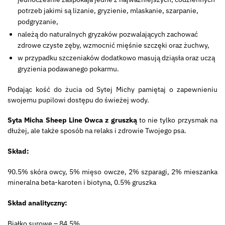
potrzeb jakimi są lizanie, gryzienie, mlaskanie, szarpanie,
podgryzanie,
należą do naturalnych gryzaków pozwalających zachować
zdrowe czyste zęby, wzmocnić mięśnie szczęki oraz żuchwy,
w przypadku szczeniaków dodatkowo masują dziąsła oraz uczą
gryzienia podawanego pokarmu.
Podając kość do żucia od Sytej Michy pamiętaj o zapewnieniu
swojemu pupilowi dostępu do świeżej wody.
Syta Micha Sheep Line Owca z gruszką
to nie tylko przysmak na
dłużej, ale także sposób na relaks i zdrowie Twojego psa.
Skład:
90.5% skóra owcy, 5% mięso owcze, 2% szparagi, 2% mieszanka
mineralna beta-karoten i biotyna, 0.5% gruszka
Skład analityczny:
Białko surowe – 84.5%