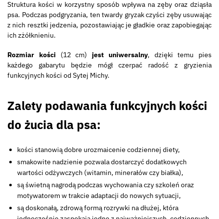
Struktura kości w korzystny sposób wpływa na zęby oraz dziąsła
psa. Podczas podgryzania, ten twardy gryzak czyści zęby usuwając
z nich resztki jedzenia, pozostawiając je gładkie oraz zapobiegając
ich zżółknieniu.
Rozmiar kości
(12 cm)
jest uniwersalny
, dzięki temu pies
każdego gabarytu będzie mógł czerpać radość z gryzienia
funkcyjnych kości od Sytej Michy.
Zalety podawania funkcyjnych kości
do żucia dla psa:
kości stanowią dobre urozmaicenie codziennej diety,
smakowite nadzienie pozwala dostarczyć dodatkowych
wartości odżywczych (witamin, minerałów czy białka),
są świetną nagrodą podczas wychowania czy szkoleń oraz
motywatorem w trakcie adaptacji do nowych sytuacji,
są doskonałą, zdrową formą rozrywki na dłużej, która
jednocześnie zaspokaja jedne z najważniejszych, codziennych