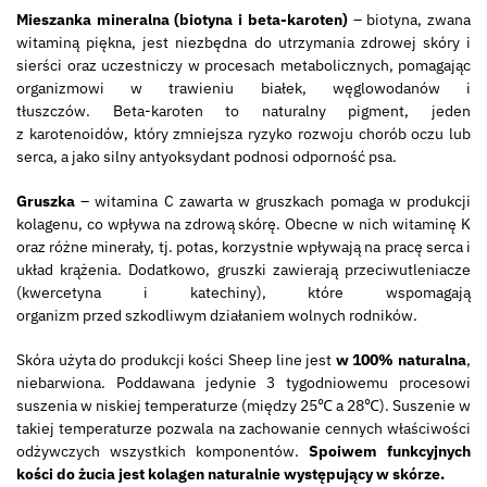
Mieszanka mineralna (biotyna i beta-karoten)
–
biotyna, zwana
witaminą piękna, jest niezbędna do utrzymania zdrowej skóry i
sierści oraz uczestniczy w procesach metabolicznych, pomagając
organizmowi w trawieniu białek, węglowodanów i
tłuszczów. Beta-karoten to naturalny pigment, jeden
z karotenoidów, który zmniejsza ryzyko rozwoju chorób oczu lub
serca, a jako silny antyoksydant podnosi odporność psa.
Gruszka
– witamina C zawarta w gruszkach pomaga w produkcji
kolagenu, co wpływa na zdrową skórę. Obecne w nich witaminę K
oraz różne minerały, tj. potas, korzystnie wpływają na pracę serca i
układ krążenia. Dodatkowo, gruszki zawierają przeciwutleniacze
(kwercetyna i katechiny), które wspomagają
organizm przed szkodliwym działaniem wolnych rodników.
Skóra użyta do produkcji kości Sheep line jest
w 100% naturalna
,
niebarwiona. Poddawana jedynie 3 tygodniowemu procesowi
suszenia w niskiej temperaturze (między 25℃ a 28℃). Suszenie w
takiej temperaturze pozwala na zachowanie cennych właściwości
odżywczych wszystkich komponentów.
Spoiwem funkcyjnych
kości do żucia jest kolagen naturalnie występujący w skórze.