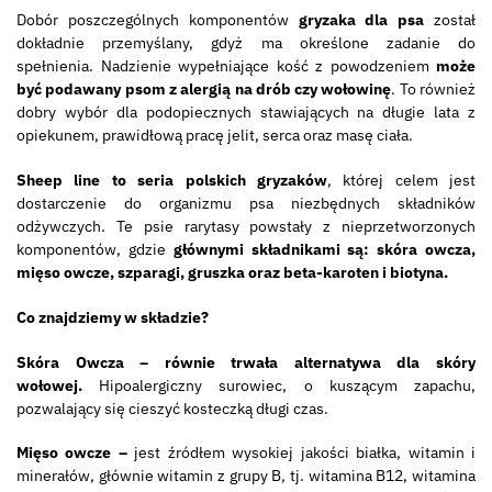
Dobór poszczególnych komponentów
gryzaka dla psa
został
dokładnie przemyślany, gdyż ma określone zadanie do
spełnienia. Nadzienie wypełniające kość z powodzeniem
może
być podawany psom z alergią na drób czy wołowinę
. To również
dobry wybór dla podopiecznych stawiających na długie lata z
opiekunem, prawidłową pracę jelit, serca oraz masę ciała.
Sheep line to seria polskich gryzaków
, której celem jest
dostarczenie do organizmu psa niezbędnych składników
odżywczych. Te psie rarytasy powstały z nieprzetworzonych
komponentów, gdzie
głównymi składnikami są: skóra owcza,
mięso owcze, szparagi, gruszka oraz beta-karoten i biotyna.
Co znajdziemy w składzie?
Skóra Owcza – równie trwała alternatywa dla skóry
wołowej.
Hipoalergiczny surowiec, o kuszącym zapachu,
pozwalający się cieszyć kosteczką długi czas.
Mięso owcze –
jest źródłem wysokiej jakości białka, witamin i
minerałów, głównie witamin z grupy B, tj. witamina B12, witamina