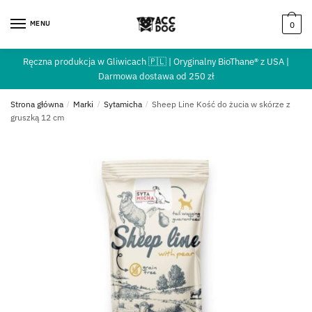
MENU
0
Ręczna produkcja w Gliwicach 🇵🇱 | Oryginalny BioThane® z USA |
Darmowa dostawa od 250 zł
Strona główna
/
Marki
/
Sytamicha
/
Sheep Line Kość do żucia w skórze z
gruszką 12 cm