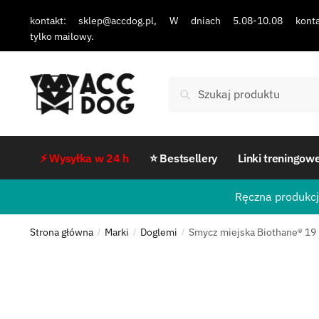
kontakt: sklep@accdog.pl, W dniach 5.08-10.08 konta
tylko mailowy.
Szukaj
⚡ Wysyłka w 24 h
⭐ Bestsellery
Linki treningow
Ręczna produkcj
Strona główna
Marki
Doglemi
Smycz miejska Biothane® 19 
/
/
/