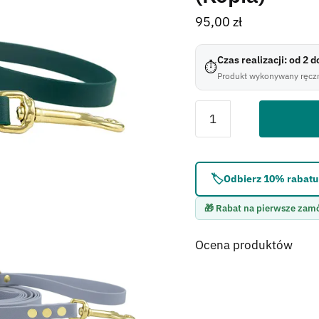
95,00
zł
Czas realizacji: od 2 
⏱
Produkt wykonywany ręczn
Błąd:
Brak formularza 
🏷️
Odbierz 10% rabatu 
🎁 Rabat na pierwsze zam
Ocena produktów