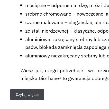
mosiężne – odporne na rdzę, mróz i du
srebrne chromowane – nowoczesne, al
czarne malowane – eleganckie, ale z 
ze stali nierdzewnej – klasyczne, odp
aluminiowe zakręcany srebrny lub cza
psów, blokada zamknięcia zapobiega w
aluminiowy niezakręcany srebrny lub c
Wiesz już, czego potrzebuje Twój czwo
miejska BioThane® to gwarancja dobrego
Czytaj więcej