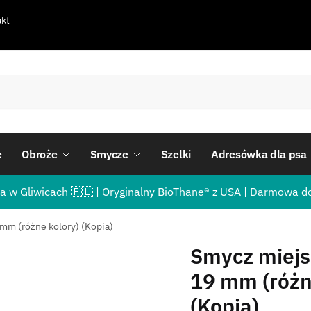
kt
e
Obroże
Smycze
Szelki
Adresówka dla psa
a w Gliwicach 🇵🇱 | Oryginalny BioThane® z USA | Darmowa d
mm (różne kolory) (Kopia)
Smycz miejs
19 mm (różn
(Kopia)