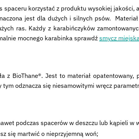
 spaceru korzystać z produktu wysokiej jakości, a
aczona jest dla dużych i silnych psów. Materia
żych ras. Każdy z karabińczyków zamontowanych
remalnie mocnego karabinka sprawdź
smycz miejska
ła z BioThane®. Jest to materiał opatentowany,
rzy tym odznacza się niesamowitymi wręcz parame
nawet podczas spacerów w deszczu lub kąpieli w 
isz się martwić o nieprzyjemną woń;