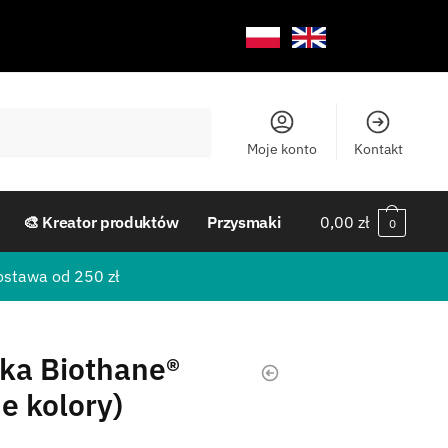
Moje konto
Kontakt
🎨 Kreator produktów
Przysmaki
0,00
zł
0
ostawa od 250 zł
ka Biothane®
e kolory)