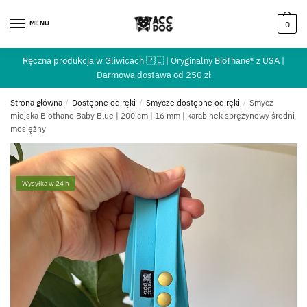
MENU
0
Ręczna produkcja w Gliwicach 🇵🇱 | Oryginalny BioThane® z USA |
Darmowa dostawa od 250 zł
Strona główna
/
Dostępne od ręki
/
Smycze dostępne od ręki
/
Smycz
miejska Biothane Baby Blue | 200 cm | 16 mm | karabinek sprężynowy średni
mosiężny
Wysyłka w 24 h