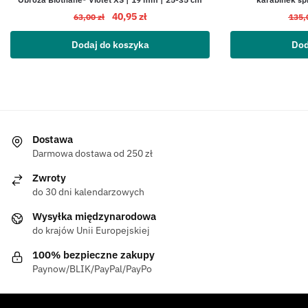
40,95
zł
63,00
zł
135,
Dodaj do koszyka
Dod
Dostawa
Darmowa dostawa od 250 zł
Zwroty
do 30 dni kalendarzowych
Wysyłka międzynarodowa
do krajów Unii Europejskiej
100% bezpieczne zakupy
Paynow/BLIK/PayPal/PayPo