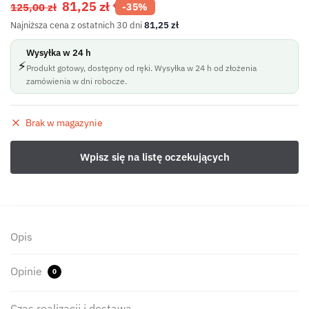
81,25
zł
125,00
zł
-35%
Najniższa cena z ostatnich 30 dni
81,25
zł
Wysyłka w 24 h
⚡
Produkt gotowy, dostępny od ręki. Wysyłka w 24 h od złożenia
zamówienia w dni robocze.
Brak w magazynie
Opis
Opinie
0
Czas realizacji i dostawa