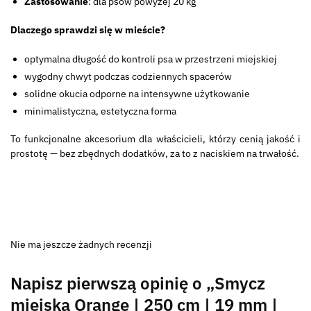
Zastosowanie
: dla psów powyżej 20 kg
Dlaczego sprawdzi się w mieście?
optymalna długość do kontroli psa w przestrzeni miejskiej
wygodny chwyt podczas codziennych spacerów
solidne okucia odporne na intensywne użytkowanie
minimalistyczna, estetyczna forma
To funkcjonalne akcesorium dla właścicieli, którzy cenią jakość i
prostotę — bez zbędnych dodatków, za to z naciskiem na trwałość.
Nie ma jeszcze żadnych recenzji
Napisz pierwszą opinię o „Smycz
miejska Orange | 250 cm | 19 mm |