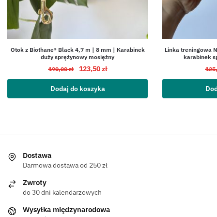
Otok z Biothane® Black 4,7 m | 8 mm | Karabinek
Linka treningowa 
duży sprężynowy mosiężny
karabinek 
123,50
zł
190,00
zł
125
Dodaj do koszyka
Dod
Dostawa
Darmowa dostawa od 250 zł
Zwroty
do 30 dni kalendarzowych
Wysyłka międzynarodowa