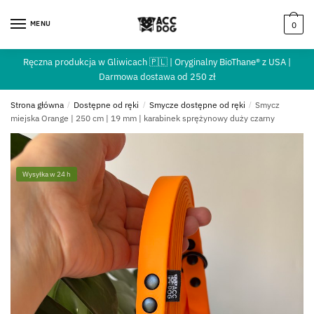
MENU
0
Ręczna produkcja w Gliwicach 🇵🇱 | Oryginalny BioThane® z USA |
Darmowa dostawa od 250 zł
Strona główna
/
Dostępne od ręki
/
Smycze dostępne od ręki
/
Smycz
miejska Orange | 250 cm | 19 mm | karabinek sprężynowy duży czarny
Wysyłka w 24 h