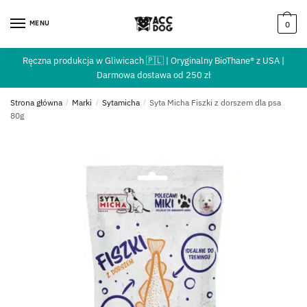
MENU
0
Ręczna produkcja w Gliwicach 🇵🇱 | Oryginalny BioThane® z USA |
Darmowa dostawa od 250 zł
Strona główna
/
Marki
/
Sytamicha
/
Syta Micha Fiszki z dorszem dla psa
80g