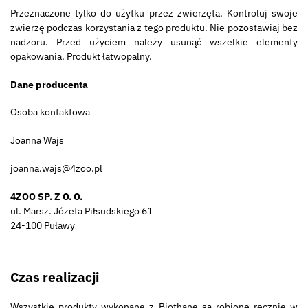
Przeznaczone tylko do użytku przez zwierzęta. Kontroluj swoje
zwierzę podczas korzystania z tego produktu. Nie pozostawiaj bez
nadzoru. Przed użyciem należy usunąć wszelkie elementy
opakowania. Produkt łatwopalny.
Dane producenta
Osoba kontaktowa
Joanna Wajs
joanna.wajs@4zoo.pl
4ZOO SP. Z O. O.
ul. Marsz. Józefa Piłsudskiego 61
24-100 Puławy
Czas realizacji
Wszystkie produkty wykonane z Biothane są robione ręcznie w