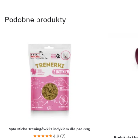
Podobne produkty
Syta Micha Treningówki z indykiem dla psa 80g
4.9 (7)
Brelok do klu