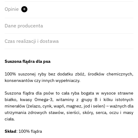
Opinie
0
Dane producenta
Czas realizacji i dostawa
Suszona flądra dla psa
100% suszonej ryby bez dodatku zbóż, środków chemicznych,
konserwantów czy innych wypełniaczy.
Suszona flądra dla psów to cała ryba bogata w wysoce strawne
białko, kwasy Omega-3, witaminy z grupy B i kilku istotnych
minerałów (żelazo, cynk, wapń, magnez, jod i selen) – ważnych dla
utrzymania zdrowych stawów, sierści, skóry, serca, oczu i masy
ciała.
Skład
: 100% flądra