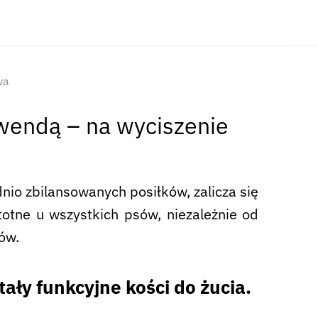
wa
awendą – na wyciszenie
io zbilansowanych posiłków, zalicza się
stotne u wszystkich psów, niezależnie od
ów.
ły funkcyjne kości do żucia.