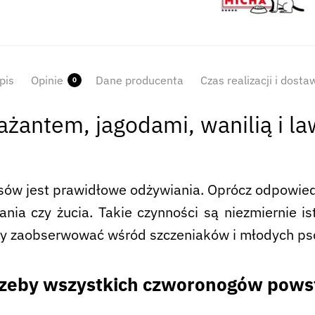
pis
Opinie
Dane producenta
Czas realizacji i dosta
0
bażantem, jagodami, wanilią i l
w jest prawidłowe odżywiania. Oprócz odpowiedn
zania czy żucia. Takie czynności są niezmiernie i
my zaobserwować wśród szczeniaków i młodych ps
zeby wszystkich czworonogów powsta