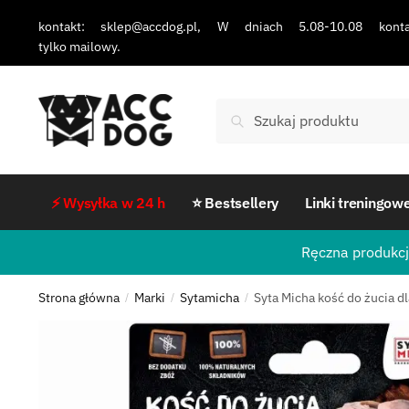
kontakt: sklep@accdog.pl, W dniach 5.08-10.08 konta
tylko mailowy.
Szukaj
⚡ Wysyłka w 24 h
⭐ Bestsellery
Linki treningow
Ręczna produkcj
Strona główna
Marki
Sytamicha
Syta Micha kość do żucia d
/
/
/