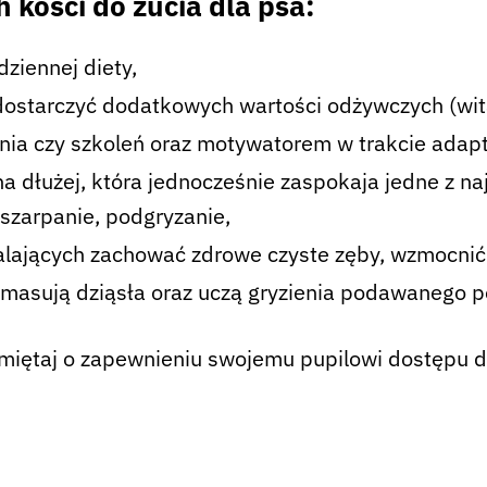
 kości do żucia dla psa:
ziennej diety,
dostarczyć dodatkowych wartości odżywczych (wita
a czy szkoleń oraz motywatorem w trakcie adapta
a dłużej, która jednocześnie zaspokaja jedne z n
, szarpanie, podgryzanie,
lających zachować zdrowe czyste zęby, wzmocnić 
asują dziąsła oraz uczą gryzienia podawanego 
amiętaj o zapewnieniu swojemu pupilowi dostępu d