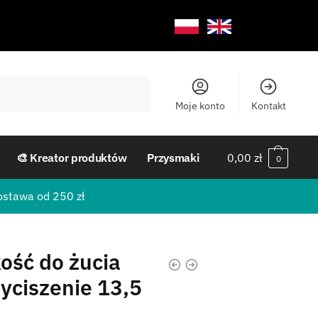
Moje konto
Kontakt
🎨 Kreator produktów
Przysmaki
0,00
zł
0
ostawa od 250 zł
ość do żucia
yciszenie 13,5