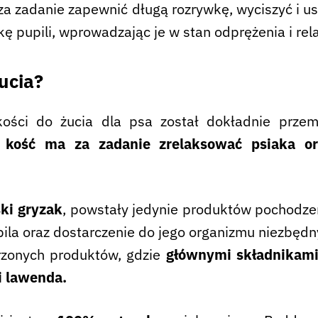
 za zadanie zapewnić długą rozrywkę, wyciszyć i us
ę pupili, wprowadzając je w stan odprężenia i rel
ucia?
ści do żucia dla psa został dokładnie przem
kość ma za zadanie zrelaksować psiaka o
ki gryzak
, powstały jedynie produktów pochodze
pila oraz dostarczenie do jego organizmu niezbęd
orzonych produktów, gdzie
głównymi składnikami 
i lawenda.