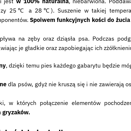
i jest
w 100% naturalna
, niebarwiona. Poddaw
iędzy 25℃ a 28℃). Suszenie w takiej tempera
omponentów.
Spoiwem funkcyjnych kości do żucia 
pływa na zęby oraz dziąsła psa. Podczas podgr
wiając je gładkie oraz zapobiegając ich zżółknieni
lny
, dzięki temu pies każdego gabarytu będzie móg
zne
dla psów, gdyż nie kruszą się i nie zawierają 
i, w których połączenie elementów pochodzen
h gryzaków.