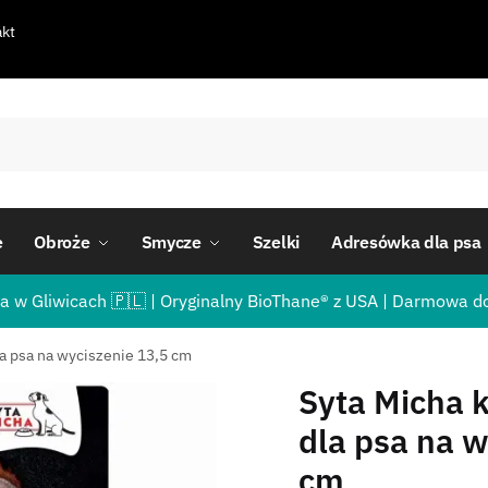
kt
e
Obroże
Smycze
Szelki
Adresówka dla psa
a w Gliwicach 🇵🇱 | Oryginalny BioThane® z USA | Darmowa d
la psa na wyciszenie 13,5 cm
Syta Micha k
dla psa na w
cm