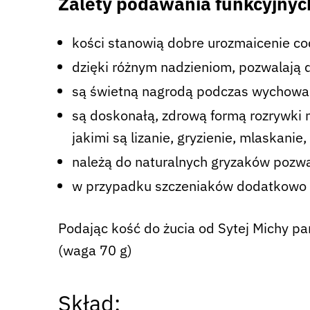
Zalety podawania funkcyjnych
kości stanowią dobre urozmaicenie cod
dzięki różnym nadzieniom, pozwalają 
są świetną nagrodą podczas wychowani
są doskonałą, zdrową formą rozrywki n
jakimi są lizanie, gryzienie, mlaskanie
należą do naturalnych gryzaków pozwa
w przypadku szczeniaków dodatkowo m
Podając kość do żucia od Sytej Michy p
(waga 70 g)
Skład: