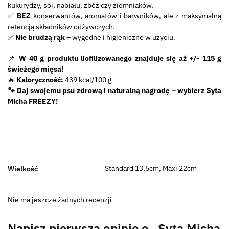
kukurydzy, soi, nabiału, zbóż czy ziemniaków.
✅
BEZ
konserwantów, aromatów i barwników, ale z maksymalną
retencją składników odżywczych.
✅
Nie brudzą rąk
– wygodne i higieniczne w użyciu.
📌
W 40 g produktu liofilizowanego znajduje się aż +/- 115 g
świeżego mięsa!
🔥
Kaloryczność:
439 kcal/100 g
🐾 Daj swojemu psu zdrową i naturalną nagrodę – wybierz Syta
Micha FREEZY!
Standard 13,5cm, Maxi 22cm
Wielkość
Nie ma jeszcze żadnych recenzji
Napisz pierwszą opinię o „Syta Micha