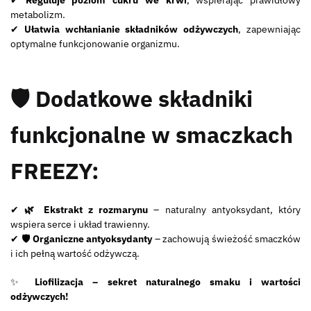
✔
Reguluje poziom cukru we krwi
, wspierając prawidłowy
metabolizm.
✔
Ułatwia wchłanianie składników odżywczych
, zapewniając
optymalne funkcjonowanie organizmu.
🛡️ Dodatkowe składniki
funkcjonalne w smaczkach
FREEZY:
✔
🌿 Ekstrakt z rozmarynu
– naturalny antyoksydant, który
wspiera serce i układ trawienny.
✔
🛡️ Organiczne antyoksydanty
– zachowują świeżość smaczków
i ich pełną wartość odżywczą.
✨
Liofilizacja – sekret naturalnego smaku i wartości
odżywczych!