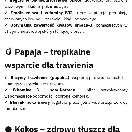
✔
Bogate w pełnowartościowe białko
, doskonałe dla psów z
wrażliwym układem pokarmowym.
✔
Źródło żelaza i witaminy B12
, które wspierają produkcję
czerwonych krwinek i zdrowie układu nerwowego.
✔
Optymalna zawartość kwasów omega-3
, pomagających w
utrzymaniu zdrowej skóry i lśniącej sierści.
🥭 Papaja – tropikalne
wsparcie dla trawienia
✔
Enzymy trawienne (papaina)
wspierają trawienie białek i
zmniejszają ryzyko niestrawności.
✔
Witamina C i beta-karoten
– silne antyoksydanty
wspomagające odporność i ochronę komórek.
✔
Błonnik pokarmowy
reguluje pracę jelit, wspierając zdrowy
metabolizm.
🥥 Kokos – zdrowy tłuszcz dla