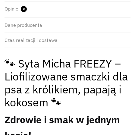
Opinie
0
Dane producenta
Czas realizacji i dostawa
🐾 Syta Micha FREEZY –
Liofilizowane smaczki dla
psa z królikiem, papają i
kokosem 🐾
Zdrowie i smak w jednym