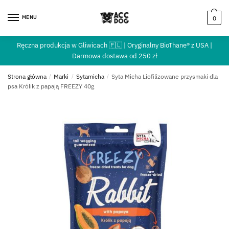
MENU
0
Ręczna produkcja w Gliwicach 🇵🇱 | Oryginalny BioThane® z USA |
Darmowa dostawa od 250 zł
Strona główna
/
Marki
/
Sytamicha
/
Syta Micha Liofilizowane przysmaki dla
psa Królik z papają FREEZY 40g