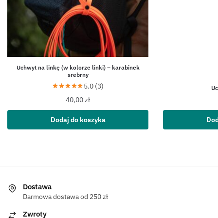
Uchwyt na linkę (w kolorze linki) – karabinek
srebrny
5.0 (3)
Uc
40,00
zł
Dodaj do koszyka
Dod
Dostawa
Darmowa dostawa od 250 zł
Zwroty