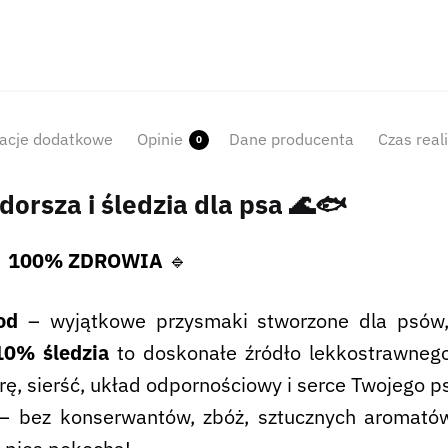
acje dodatkowe
Opinie
Dane producenta
Czas real
0
dorsza i śledzia dla psa
🌊🐟
 100% ZDROWIA
🔹
od
– wyjątkowe przysmaki stworzone dla psów,
10% śledzia
to doskonałe źródło lekkostrawnego
ę, sierść, układ odpornościowy i serce Twojego p
 bez konserwantów, zbóż, sztucznych aromatów