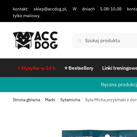
kontakt: sklep@accdog.pl, W dniach 5.08-10.08 konta
tylko mailowy.
Szukaj
⚡ Wysyłka w 24 h
⭐ Bestsellery
Linki treningow
Ręczna produkcj
Strona główna
Marki
Sytamicha
Syta Micha przysmaki z dors
/
/
/