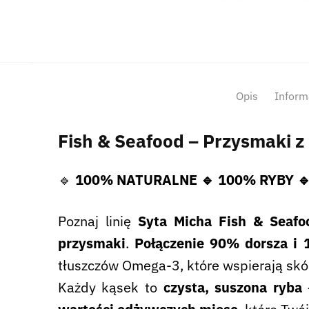
Opis
Inform
Fish & Seafood – Przysmaki z 
🔹
100% NATURALNE 🔹 100% RYBY 
Poznaj linię
Syta Micha Fish & Seafo
przysmaki
.
Połączenie 90% dorsza i 
tłuszczów Omega-3, które wspierają skór
Każdy kąsek to
czysta, suszona ryba
–