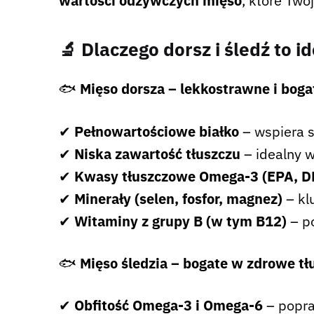
wartości odżywczych mięso
, które Twó
🔬
Dlaczego dorsz i śledź to 
🐟
Mięso dorsza – lekkostrawne i bog
✔
Pełnowartościowe białko
– wspiera s
✔
Niska zawartość tłuszczu
– idealny 
✔
Kwasy tłuszczowe Omega-3 (EPA, D
✔
Minerały (selen, fosfor, magnez)
– kl
✔
Witaminy z grupy B (w tym B12)
– p
🐟
Mięso śledzia – bogate w zdrowe tł
✔
Obfitość Omega-3 i Omega-6
– popra