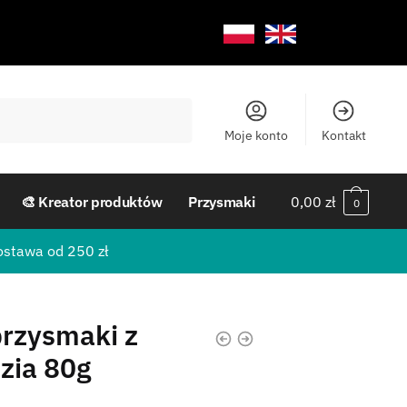
Moje konto
Kontakt
🎨 Kreator produktów
Przysmaki
0,00
zł
0
ostawa od 250 zł
przysmaki z
dzia 80g