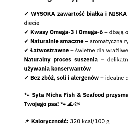
✔
WYSOKA zawartość białka i NISKA 
diecie
✔
Kwasy Omega-3 i Omega-6
– dbają o
✔
Naturalnie smaczne
– aromatyczna r
✔
Łatwostrawne
–
świetne dla wrażli
Naturalny proces suszenia
– delikat
używania konserwantów
✔
Bez zbóż, soli i alergenów –
idealne 
🐾
Syta Micha Fish & Seafood
przysma
Twojego psa!
🐾
🌊🐟
📌
Kaloryczność:
320 kcal/100 g