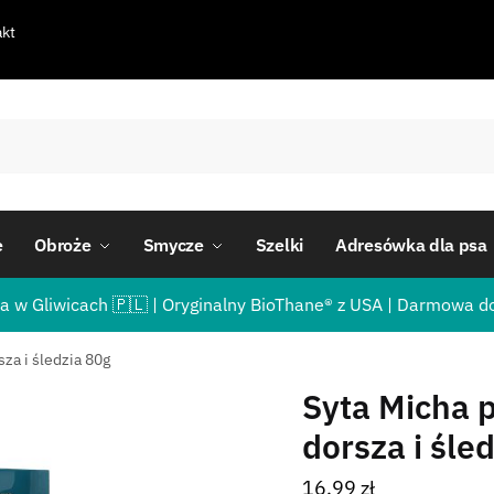
kt
e
Obroże
Smycze
Szelki
Adresówka dla psa
a w Gliwicach 🇵🇱 | Oryginalny BioThane® z USA | Darmowa d
za i śledzia 80g
Syta Micha 
dorsza i śle
16,99
zł