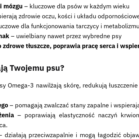
 i mózgu
– kluczowe dla psów w każdym wieku
ierają zdrowie oczu, kości i układu odpornościow
uczowe dla funkcjonowania tarczycy i metabolizm
mak
– uwielbiany nawet przez wybredne psy
 zdrowe tłuszcze, poprawia pracę serca i wspie
ają Twojemu psu?
y Omega-3 nawilżają skórę, redukują łuszczenie s
ego
– pomagają zwalczać stany zapalne i wspieraj
ążenia
– poprawiają elastyczność naczyń krwion
ca.
– działają przeciwzapalnie i mogą łagodzić obj