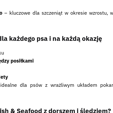
go
– kluczowe dla szczeniąt w okresie wzrostu, w
la każdego psa i na każdą okazję
ku
dzy posiłkami
iety
dealne dla psów z wrażliwym układem pokarmo
ish & Seafood z dorszem i śledziem?