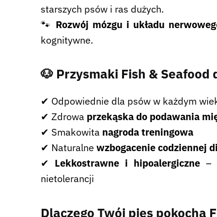
starszych psów i ras dużych.
🐾
Rozwój mózgu i układu nerwowe
kognitywne.
🐶
Przysmaki Fish & Seafood d
✔
Odpowiednie dla psów w każdym wie
✔
Zdrowa
przekąska do podawania mię
✔
Smakowita
nagroda treningowa
✔
Naturalne
wzbogacenie codziennej d
✔
Lekkostrawne i hipoalergiczne
– i
nietolerancji
Dlaczego Twój pies pokocha F