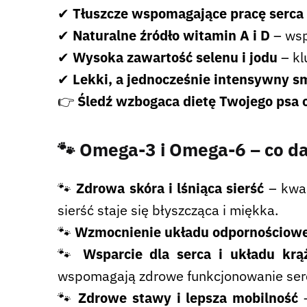
✔
Tłuszcze wspomagające pracę serca
✔
Naturalne źródło witamin A i D
– wsp
✔
Wysoka zawartość selenu i jodu
– kl
✔
Lekki, a jednocześnie intensywny s
👉
Śledź wzbogaca dietę Twojego psa o
🐾 Omega-3 i Omega-6
– co d
🐾
Zdrowa skóra i lśniąca sierść
– kwas
sierść staje się błyszcząca i miękka.
🐾
Wzmocnienie układu odpornościow
🐾
Wsparcie dla serca i układu kr
wspomagają zdrowe funkcjonowanie ser
🐾
Zdrowe stawy i lepsza mobilność