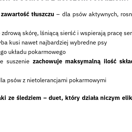
zawartość tłuszczu
– dla psów aktywnych, rosną
 zdrową skórę, lśniącą sierść i wspierają pracę se
yba kusi nawet najbardziej wybredne psy
wego układu pokarmowego
ne suszenie
zachowuje maksymalną ilość skł
dla psów z nietolerancjami pokarmowymi
ki ze śledziem – duet, który działa niczym elik