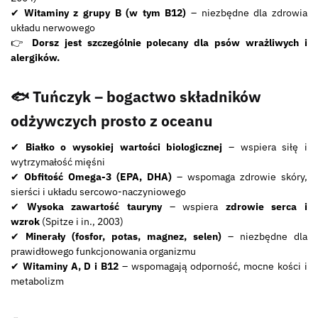
✔
Witaminy z grupy B (w tym B12)
– niezbędne dla zdrowia
układu nerwowego
👉
Dorsz jest szczególnie polecany dla psów wrażliwych i
alergików.
🐟 Tuńczyk – bogactwo składników
odżywczych prosto z oceanu
✔
Białko o wysokiej wartości biologicznej
– wspiera siłę i
wytrzymałość mięśni
✔
Obfitość Omega-3 (EPA, DHA)
– wspomaga zdrowie skóry,
sierści i układu sercowo-naczyniowego
✔
Wysoka zawartość tauryny
– wspiera
zdrowie serca i
wzrok
(Spitze i in., 2003)
✔
Minerały (fosfor, potas, magnez, selen)
– niezbędne dla
prawidłowego funkcjonowania organizmu
✔
Witaminy A, D i B12
– wspomagają odporność, mocne kości i
metabolizm