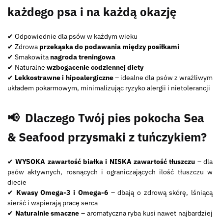
każdego psa i na każdą okazję
✔
Odpowiednie dla psów w każdym wieku
✔
Zdrowa
przekąska do podawania między posiłkami
✔
Smakowita
nagroda treningowa
✔
Naturalne
wzbogacenie codziennej diety
✔
Lekkostrawne i hipoalergiczne
– idealne dla psów z wrażliwym
układem pokarmowym, minimalizując ryzyko alergii i nietolerancji
📢
Dlaczego Twój pies pokocha Sea
& Seafood przysmaki z tuńczykiem?
✔
WYSOKA zawartość białka i NISKA zawartość tłuszczu
– dla
psów aktywnych, rosnących i ograniczających ilość tłuszczu w
diecie
✔
Kwasy Omega-3 i Omega-6
– dbają o zdrową skórę, lśniącą
sierść i wspierają pracę serca
✔
Naturalnie smaczne
– aromatyczna ryba kusi nawet najbardziej