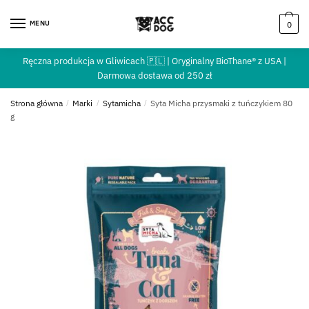
MENU
0
Ręczna produkcja w Gliwicach 🇵🇱 | Oryginalny BioThane® z USA |
Darmowa dostawa od 250 zł
Strona główna
/
Marki
/
Sytamicha
/
Syta Micha przysmaki z tuńczykiem 80
g