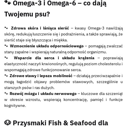
🐾 Omega-3 i Omega-6
– co dają
Twojemu psu?
🐾
Zdrowa skóra i lśniąca sierść
– kwasy Omega-3 nawilżają
skórę, redukują łuszczenie się i podrażnienia, a także sprawiają, że
sierść staje się błyszcząca i miękka.
🐾
Wzmocnienie układu odpornościowego
– pomagają zwalczać
stany zapalne i wspierają naturalną odporność organizmu.
🐾
Wsparcie dla serca i układu krążenia
– poprawiają
elastyczność naczyń krwionośnych, regulują poziom cholesterolu i
wspomagają zdrowe funkcjonowanie serca.
🐾
Zdrowe stawy i lepsza mobilność
– działają przeciwzapalnie i
mogą łagodzić objawy problemów stawowych, szczególnie u
starszych psów i ras dużych.
🐾
Rozwój mózgu i układu nerwowego
– kluczowe dla szczeniąt
w okresie wzrostu, wspierają koncentrację, pamięć i funkcje
kognitywne.
🐶
Przysmaki Fish & Seafood dla