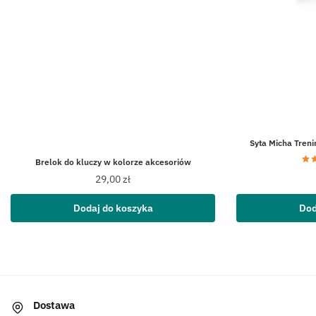
Syta Micha Treni
Brelok do kluczy w kolorze akcesoriów
29,00
zł
Dodaj do koszyka
Dod
Dostawa