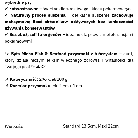
wybredne psy
✔
Łatwostrawne
– świetne dla wrażliwego układu pokarmowego
✔
Naturalny proces suszenia
– delikatne suszenie
zachowuje
maksymalną ilość składników odżywczych
bez konieczności
używania konserwantów
✔
Bez zbóż, soli i alergenów
– idealne dla psów z nietolerancjami
pokarmowymi
🐾
Syta Micha Fish & Seafood
przysmaki z tuńczykiem
– duet,
który działa niczym eliksir wiecznego zdrowia i witalności dla
Twojego psa!
🐾
🌊🐟
📌
Kaloryczność:
296 kcal/100 g
📌
Rozmiar przysmaku:
ok. 1 cm x 1 cm
Standard 13,5cm, Maxi 22cm
Wielkość